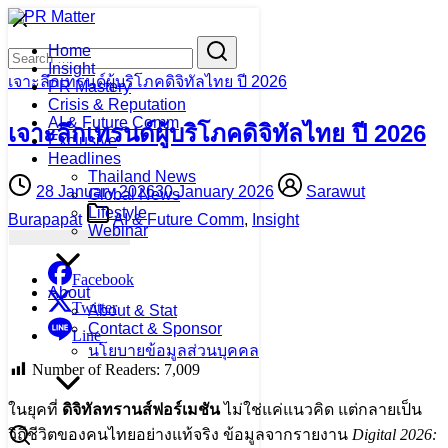
Skip
to
Search
Search
Home
content
for:
Insight
เจาะลึกเทรนด์ผู้บริโภคดิจิทัลไทย ปี 2026
PR Mastery
Crisis & Reputation
AI & Future Comm
เจาะลึกเทรนด์ผู้บริโภคดิจิทัลไทย ปี 2026
Exclusive
Headlines
Thailand News
28 January 2026
30 January 2026
Sarawut
Global News
Lifestyle
Burapapat
AI & Future Comm
,
Insight
Webinar
Facebook
About
Twitter
About & Stat
Contact & Sponsor
Line
นโยบายข้อมูลส่วนบุคคล
Number of Readers:
7,009
ในยุคที่
ดิจิทัลทรานส์ฟอร์เมชัน
ไม่ใช่แค่แนวคิด แต่กลายเป็น
วิถีชีวิตของคนไทยอย่างแท้จริง ข้อมูลจากรายงาน
Digital 2026: