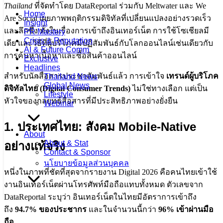
Thailand
ที่จัดทำโดย DataReportal ร่วมกับ Meltwater และ We
Home
Are Social เผยภาพพฤติกรรมดิจิทัลที่เปลี่ยนแปลงอย่างรวดเร็ว
Insight
และลึกซึ้ง ทั้งในเรื่องการเข้าถึงอินเทอร์เน็ต การใช้โซเชียลมี
PR Mastery
Crisis & Reputation
เดีย และวิธีที่ผู้บริโภคมีปฏิสัมพันธ์กับโลกออนไลน์เช่นเดียวกับ
AI & Future Comm
การค้นหาเนื้อหาและซื้อสินค้าออนไลน์
Exclusive
Headlines
สำหรับนักสื่อสารประชาสัมพันธ์แล้ว การเข้าใจ
เทรนด์ผู้บริโภค
Thailand News
Global News
ดิจิทัลไทย (Digital Consumer Trends)
ไม่ใช่ทางเลือก แต่เป็น
Lifestyle
หัวใจของกลยุทธ์สื่อสารที่มีประสิทธิภาพอย่างยั่งยืน
Webinar
1. ประเทศไทย: สังคม Mobile-Native
About
About & Stat
อย่างแท้จริง
Contact & Sponsor
นโยบายข้อมูลส่วนบุคคล
หนึ่งในภาพที่ชัดที่สุดจากรายงาน Digital 2026 คือคนไทยเข้าใช้
งานอินเทอร์เน็ตผ่านโทรศัพท์มือถือแทบทั้งหมด ตัวเลขจาก
DataReportal ระบุว่า อินเทอร์เน็ตในไทยมีอัตราการเข้าถึง
ถึง
94.7% ของประชากร
และในจำนวนนี้กว่า
96% เข้าผ่านมือ
ถือ