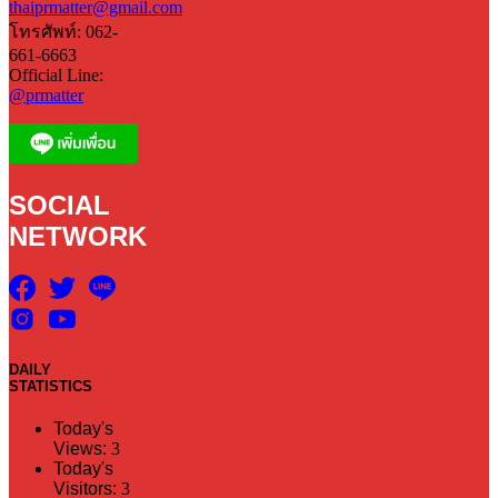
thaiprmatter@gmail.com
โทรศัพท์: 062-
661-6663
Official Line:
@prmatter
SOCIAL
NETWORK
DAILY
STATISTICS
Today's
Views:
3
Today's
Visitors:
3