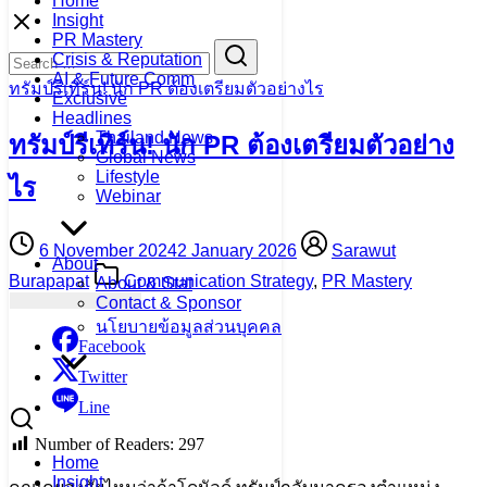
Home
Skip
Insight
to
PR Mastery
Search
Search
content
Crisis & Reputation
for:
AI & Future Comm
ทรัมป์รีเทิร์น! นัก PR ต้องเตรียมตัวอย่างไร
Exclusive
Headlines
Thailand News
ทรัมป์รีเทิร์น! นัก PR ต้องเตรียมตัวอย่าง
Global News
Lifestyle
ไร
Webinar
6 November 2024
2 January 2026
Sarawut
About
Burapapat
Communication Strategy
,
PR Mastery
About & Stat
Contact & Sponsor
นโยบายข้อมูลส่วนบุคคล
Facebook
Twitter
Line
Number of Readers:
297
Home
Insight