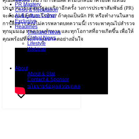
คุณเคยสงสัยไหมว่าถ้าโดนัลด์ ทรัมป์กลับมาครองตำแหน่ง
PR Mastery
ประธานาธิบดีสหรัฐอเมริกาอีกครั้ง วงการประชาสัมพันธ์ (PR)
Crisis & Reputation
AI & Future Comm
จะต้องเผชิญกับอะไรบ้าง? ถ้าคุณเป็นนัก PR หรือทำงานในสาย
Exclusive
การสื่อสาร คุณไม่ควรพลาดบทความนี้! เราจะพาคุณไปสำรวจ
Headlines
ทุกมุมมอง ทุกความท้าทาย และทุกโอกาสที่อาจเกิดขึ้น เพื่อให้
Thailand News
Global News
คุณพร้อมที่จะก้าวสู่อนาคตอย่างมั่นใจ
Lifestyle
Webinar
About
About & Stat
Contact & Sponsor
นโยบายข้อมูลส่วนบุคคล