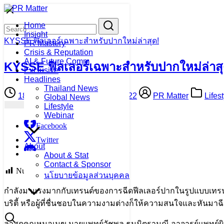
Skip
to
Search
Search
Home
content
for:
Insight
KYSSE ฟิลเลอร์เฉพาะสำหรับปากใหม่ล่าสุด!
PR Mastery
Crisis & Reputation
AI & Future Comm
KYSSE ฟิลเลอร์เฉพาะสำหรับปากใหม่ล่าสุ
Exclusive
Headlines
Thailand News
18 January 2022
18 January 2022
PR Matter
Lifes
Global News
Lifestyle
Webinar
Facebook
Twitter
About
Line
About & Stat
Contact & Sponsor
Number of Readers:
1,090
นโยบายข้อมูลส่วนบุคคล
กำลังมาแรงมากกับเทรนด์ของการฉีดฟีลเลอร์ปากในรูปแบบเทรนด์
บริตี้ หรือผู้ที่ชื่นชอบในความงามต่างก็ให้ความสนใจและหันม
ล่าสุดคุณหมอเมฆ นายแพทย์วัชพล ธนมิตรามณี อาจารย์แพทย์ผิว