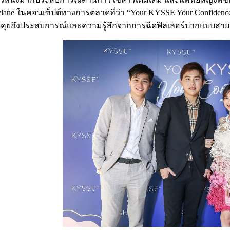
estylane ในคอนเซ็ปต์ทางการตลาดที่ว่า “Your KYSSE Your Confid
ูดคุยถึงประสบการณ์และความรู้สึกจากการฉีดฟิลเลอร์ปากแบบสายฝอ