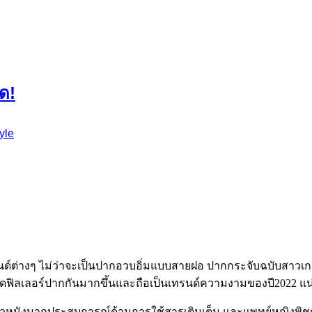
ด!
tyle
ต่างๆ ไม่ว่าจะเป็นปากอวบอิ่มแบบสายฝอ ปากกระจับฉบับสาวเกาห
าฉีดฟิลเลอร์ปากกันมากขึ้นและถือเป็นเทรนด์ความงามของปี2022 
หนังมากประสบการณ์ด้านการใช้สารเติมเต็ม และแพทย์หญิงพิชญานิ