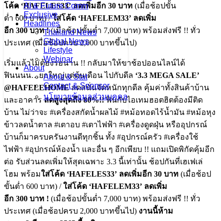
โค้ด ‘HAFELES33’ ลดเพิ่มอีก 30 บาท
(เมื่อช้อปขั้น
AI & Future Comm
Exclusive
ต่ำ 600 บาท) /
ใส่โค้ด ‘HAFELEM33’ ลดเพิ่ม
Headlines
อีก 300 บาท !
(เมื่อช้อปขั้นต่ำ 7,000 บาท) พร้อมส่งฟรี !! ทั่ว
Thailand News
Global News
ประเทศ (เมื่อช้อปครบ 2,000 บาทขึ้นไป)
Lifestyle
Webinar
เริ่มแล้วไม่ต้องรอนาน !! กลับมาให้ขาช้อปออนไลน์ได้
About
ฟินนนน…ยกใหญ่แต่ต้นเดือน ไปกับดีล
‘3.3 MEGA SALE’
About & Stat
Contact & Sponsor
@HAFELEHOME
ลดสนั่นจัดหนักทุกดีล คุ้มค่าทั้งสินค้าบ้าน
นโยบายข้อมูลส่วนบุคคล
และอาคาร
ลดสูงสุดถึง 80%!!
ฟินกับไอเทมฮอตฮิตต้องมีติด
บ้าน ไม่ว่าจะ #เครื่องสกัดน้ำผลไม้ #หม้อทอดไร้น้ำมัน #หม้อหุง
ข้าวลดน้ำตาล #เตาอบ #เตาไฟฟ้า #เครื่องดูดฝุ่น หรืออุปกรณ์
บ้านก็มาครบครันงานดีทุกชิ้น ทั้ง #อุปกรณ์ครัว #เครื่องใช้
ไฟฟ้า #อุปกรณ์ห้องน้ำ และอื่น ๆ อีกเพียบ !! แถมเปิดพิกัดคุ้มอีก
ต่อ รับส่วนลดเพิ่มให้สุดเฉพาะ 3.3 นี้เท่านั้น ช้อปกันที่เฮเฟเล่
โฮม พร้อม
ใส่โค้ด ‘HAFELES33’ ลดเพิ่มอีก 30 บาท
(เมื่อช้อป
ขั้นต่ำ 600 บาท) /
ใส่โค้ด ‘HAFELEM33’ ลดเพิ่ม
อีก 300 บาท !
(เมื่อช้อปขั้นต่ำ 7,000 บาท) พร้อมส่งฟรี !! ทั่ว
ประเทศ (เมื่อช้อปครบ 2,000 บาทขึ้นไป)
งานนี้ห้าม