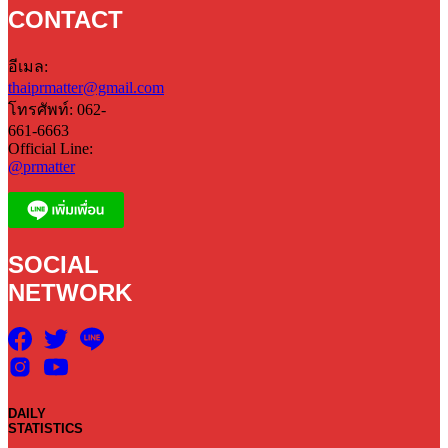
CONTACT
อีเมล:
thaiprmatter@gmail.com
โทรศัพท์: 062-
661-6663
Official Line:
@prmatter
SOCIAL
NETWORK
DAILY
STATISTICS