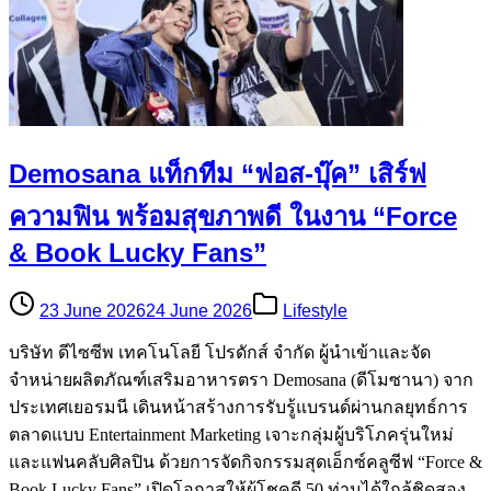
Demosana แท็กทีม “ฟอส-บุ๊ค” เสิร์ฟ
ความฟิน พร้อมสุขภาพดี ในงาน “Force
& Book Lucky Fans”
23 June 2026
24 June 2026
Lifestyle
บริษัท ดีไซซีพ เทคโนโลยี โปรดักส์ จำกัด ผู้นำเข้าและจัด
จำหน่ายผลิตภัณฑ์เสริมอาหารตรา Demosana (ดีโมซานา) จาก
ประเทศเยอรมนี เดินหน้าสร้างการรับรู้แบรนด์ผ่านกลยุทธ์การ
ตลาดแบบ Entertainment Marketing เจาะกลุ่มผู้บริโภครุ่นใหม่
และแฟนคลับศิลปิน ด้วยการจัดกิจกรรมสุดเอ็กซ์คลูซีฟ “Force &
Book Lucky Fans” เปิดโอกาสให้ผู้โชคดี 50 ท่านได้ใกล้ชิดสอง