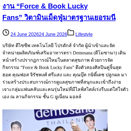
งาน “Force & Book Lucky
Fans” วิตามินเม็ดฟู่มาตรฐานเยอรมนี
24 June 2026
24 June 2026
Lifestyle
บริษัท ดีไซซีพ เทคโนโลยี โปรดักส์ จำกัด ผู้นำเข้าและจัด
จำหน่ายผลิตภัณฑ์เสริมอาหารตรา Demosana (ดีโมซานา) เดิน
หน้าสร้างปรากฏการณ์ใหม่ในตลาดสุขภาพ ด้วยการจัด
กิจกรรม “Force & Book Lucky Fans” ดึงตัวสองศิลปินคู่จิ้นสุด
ฮอต คุณฟอส จิรัชพงศ์ ศรีแสง และ คุณบุ๊ค กษิดิ์เดช ปลูกผล มา
ร่วมสร้างประสบการณ์การดูแลสุขภาพที่สนุกและเข้าถึงง่าย
เจาะกลุ่มแฟนคลับและคนรุ่นใหม่ที่มีไลฟ์สไตล์เร่งรีบแต่ใส่ใจตัว
เอง ณ ลานกิจกรรม ชั้น G ยูเนี่ยน มอลล์