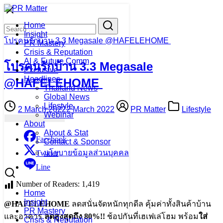
Skip
to
Search
Search
Home
content
for:
Insight
โปรคนรักบ้าน 3.3 Megasale @HAFELEHOME
PR Mastery
Crisis & Reputation
AI & Future Comm
โปรคนรักบ้าน 3.3 Megasale
Exclusive
Headlines
@HAFELEHOME
Thailand News
Global News
Lifestyle
2 March 2022
2 March 2022
PR Matter
Lifestyle
Webinar
About
About & Stat
Facebook
Contact & Sponsor
นโยบายข้อมูลส่วนบุคคล
Twitter
Line
Number of Readers:
1,419
Home
Insight
@HAFELEHOME
ลดสนั่นจัดหนักทุกดีล คุ้มค่าทั้งสินค้าบ้าน
PR Mastery
และอาคาร
ลดสูงสุดถึง 80%!!
ช้อปกันที่เฮเฟเล่โฮม พร้อม
ใส่
Crisis & Reputation