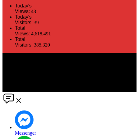
Today's
Views:
43
Today's
Visitors:
39
Total
Views:
4,618,491
Total
Visitors:
385,320
The information in this social media and website are provided on an
"as is" basis. PR Matter reserves the right, at its own discretion, to
change or modify any of the information and terms contained herein
without notice. PR Matter disclaims any and all liability for any
direct or indirect claims or damages that may result from the use
thereof. ©2021 PR Matter by Market-Comms Co.,Ltd., All rights
reserved.
Messenger