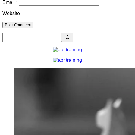
Email
*
Website
Search