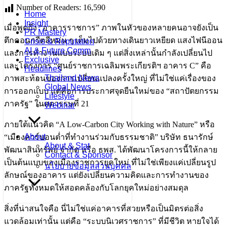
Number of Readers:
16,590
Home
Insight
เมื่อพูดถึง “อาคารราชการ” ภาพในหัวของหลายคนอาจยังเป็น
PR Mastery
ตึกคอนกรีตสีหม่น ๆ เต็มไปด้วยทางเดินยาวเหยียด แสงไฟนีออน
Crisis & Reputation
AI & Future Comm
และการทำงานแบบระบบเดิม ๆ แต่สิ่งเหล่านั้นกำลังเปลี่ยนไป
Exclusive
และโครงการ “ศูนย์ราชการเฉลิมพระเกียรติฯ อาคาร C” คือ
Headlines
Thailand News
ภาพสะท้อนของการเปลี่ยนแปลงครั้งใหญ่ ที่ไม่ใช่แค่เรื่องของ
Global News
การออกแบบ แต่คือการประกาศจุดยืนใหม่ของ “สถาปัตยกรรม
Lifestyle
ภาครัฐ” ในศตวรรษที่ 21
Webinar
ภายใต้แนวคิด “A Low-Carbon City Working with Nature” หรือ
About
“เมืองคาร์บอนต่ำที่ทำงานร่วมกับธรรมชาติ” บริษัท ธนารักษ์
About & Stat
พัฒนาสินทรัพย์ จำกัด หรือ ธพส. ได้พัฒนาโครงการนี้ให้กลาย
Contact & Sponsor
เป็นต้นแบบของเมืองราชการยุคใหม่ ที่ไม่ใช่เพียงแค่เปลี่ยนรูป
นโยบายข้อมูลส่วนบุคคล
ลักษณ์ของอาคาร แต่ยังเปลี่ยนความคิดและการทำงานของ
ภาครัฐทั้งหมดให้สอดคล้องกับโลกยุคใหม่อย่างสมดุล
สิ่งที่น่าสนใจคือ นี่ไม่ใช่แค่อาคารที่สวยหรือเป็นมิตรต่อสิ่ง
แวดล้อมเท่านั้น แต่คือ “ระบบนิเวศราชการ” ที่มีชีวิต หายใจได้