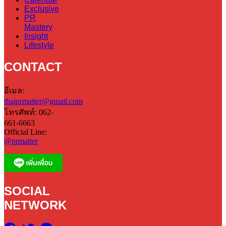
Exclusive
PR
Mastery
Insight
Lifestyle
CONTACT
อีเมล:
thaiprmatter@gmail.com
โทรศัพท์: 062-
661-6663
Official Line:
@prmatter
SOCIAL
NETWORK