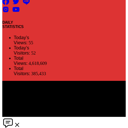
DAILY
STATISTICS
Today's
Views:
55
Today's
Visitors:
52
Total
Views:
4,618,609
Total
Visitors:
385,433
The information in this social media and website are provided on an
"as is" basis. PR Matter reserves the right, at its own discretion, to
change or modify any of the information and terms contained herein
without notice. PR Matter disclaims any and all liability for any
direct or indirect claims or damages that may result from the use
thereof. ©2021 PR Matter by Market-Comms Co.,Ltd., All rights
reserved.