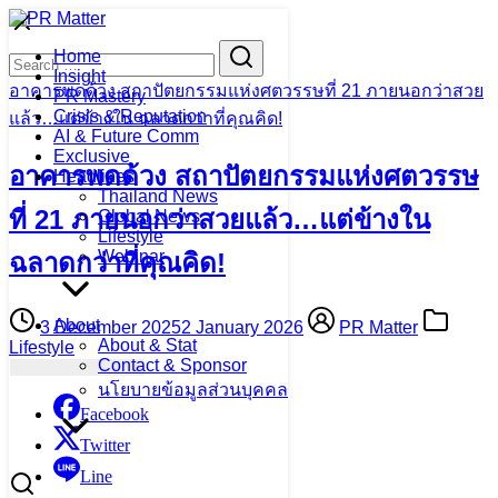
Skip
to
Search
Search
Home
content
for:
Insight
อาคารพดด้วง สถาปัตยกรรมแห่งศตวรรษที่ 21 ภายนอกว่าสวย
PR Mastery
Crisis & Reputation
แล้ว…แต่ข้างใน ฉลาดกว่าที่คุณคิด!
AI & Future Comm
Exclusive
อาคารพดด้วง สถาปัตยกรรมแห่งศตวรรษ
Headlines
Thailand News
ที่ 21 ภายนอกว่าสวยแล้ว…แต่ข้างใน
Global News
Lifestyle
Webinar
ฉลาดกว่าที่คุณคิด!
About
3 December 2025
2 January 2026
PR Matter
About & Stat
Lifestyle
Contact & Sponsor
นโยบายข้อมูลส่วนบุคคล
Facebook
Twitter
Line