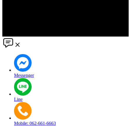
The information in this social media and website are provided on an
"as is" basis. PR Matter reserves the right, at its own discretion, to
change or modify any of the information and terms contained herein
without notice. PR Matter disclaims any and all liability for any
direct or indirect claims or damages that may result from the use
thereof. ©2021 PR Matter by Market-Comms Co.,Ltd., All rights
reserved.
Messenger
Line
Mobile: 062-661-6663