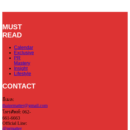
MUST
READ
Calendar
Exclusive
PR
Mastery
Insight
Lifestyle
CONTACT
อีเมล:
thaiprmatter@gmail.com
โทรศัพท์: 062-
661-6663
Official Line:
@prmatter