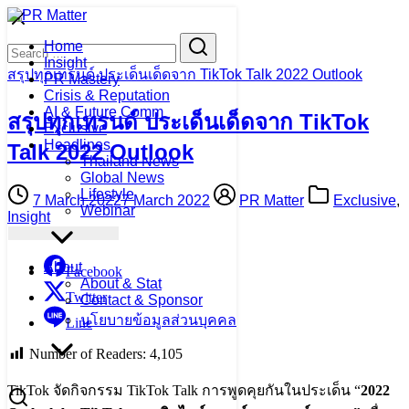
Skip
to
Search
Search
Home
content
for:
Insight
สรุปทุกเทรนด์ ประเด็นเด็ดจาก TikTok Talk 2022 Outlook
PR Mastery
Crisis & Reputation
AI & Future Comm
สรุปทุกเทรนด์ ประเด็นเด็ดจาก TikTok
Exclusive
Headlines
Talk 2022 Outlook
Thailand News
Global News
Lifestyle
7 March 2022
7 March 2022
PR Matter
Exclusive
,
Webinar
Insight
About
Facebook
About & Stat
Twitter
Contact & Sponsor
นโยบายข้อมูลส่วนบุคคล
Line
Number of Readers:
4,105
TikTok จัดกิจกรรม TikTok Talk การพูดคุยกันในประเด็น “
2022