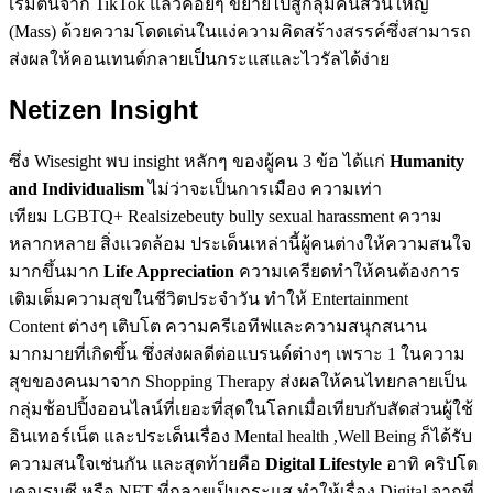
เริ่มต้นจาก TikTok แล้วค่อยๆ ขยายไปสู่กลุ่มคนส่วนใหญ่
(Mass) ด้วยความโดดเด่นในแง่ความคิดสร้างสรรค์ซึ่งสามารถ
ส่งผลให้คอนเทนต์กลายเป็นกระแสและไวรัลได้ง่าย
Netizen Insight
ซึ่ง Wisesight พบ insight หลักๆ ของผู้คน 3 ข้อ ได้แก่
Humanity
and Individualism
ไม่ว่าจะเป็นการเมือง ความเท่า
เทียม LGBTQ+ Realsizebeuty bully sexual harassment ความ
หลากหลาย สิ่งแวดล้อม ประเด็นเหล่านี้ผู้คนต่างให้ความสนใจ
มากขึ้นมาก
Life Appreciation
ความเครียดทำให้คนต้องการ
เติมเต็มความสุขในชีวิตประจำวัน ทำให้ Entertainment
Content ต่างๆ เติบโต ความครีเอทีฟและความสนุกสนาน
มากมายที่เกิดขึ้น ซึ่งส่งผลดีต่อแบรนด์ต่างๆ เพราะ 1 ในความ
สุขของคนมาจาก Shopping Therapy ส่งผลให้คนไทยกลายเป็น
กลุ่มช้อปปิ้งออนไลน์ที่เยอะที่สุดในโลกเมื่อเทียบกับสัดส่วนผู้ใช้
อินเทอร์เน็ต และประเด็นเรื่อง Mental health ,Well Being ก็ได้รับ
ความสนใจเช่นกัน และสุดท้ายคือ
Digital Lifestyle
อาทิ คริปโต
เคอเรนซี หรือ NFT ที่กลายเป็นกระแส ทำให้เรื่อง Digital จากที่