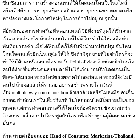
ขึ้น ซึ่งสมการการสร้างคอนเทนต์ให้โดดเด่นโดนใจในสไตล์
ครีเอทีฟคือ การหาจุดแข็งของตัวเอง หาจุดอ่อนของตลาด เพื่อ
หาช่องทางและโอกาสใหม่ๆ ในการก้าวไปอยู่ ณ จุดนั้น
คีย์หลักของการทำครีเอทีฟคอนเทนต์ วิธีที่ง่ายที่สุดให้เริ่มจาก
ตัวเองว่าเจ๋งอะไร ถ้าเจ๋งแบบโลกนี้ไม่มีใครทำได้ให้ลงมือทำ
ทันทีอย่ารอช้า เมื่อได้ฟีดแบ็คก็ให้รับฟังนำมาปรับปรุง อันไหน
โดนใจคนแล้วยึดเป็น style ให้ได้ ซึ่งถ้ามีจุดขายที่ไม่ซ้ำใครก็จะ
ทำให้มีตัวตนชัดเจน เมื่อรวมกับ Point of view ด้วยก็จะยิ่งโดนใจ
คนได้ง่ายขึ้น ส่วนคนธรรมดาที่ไม่ได้เก่งมากหรือโดดเด่นเป็น
พิเศษ ให้มองหาช่องโหว่ของตลาดให้เจอก่อน หาช่องที่ยังไม่มี
คนไป ถ้าเจอแล้วให้ทำเลย อย่ารอช้า เพราะโลกวันนี้
เป็น multiple way communication ถ้าเราลังเลหรือไม่ลงมือ คนอื่น
อาจจะทำก่อนเราในเสี้ยววินาที ในโลกออนไลน์โอกาสเป็นของ
ทุกคน แต่การทำคอนเทนต์ให้โดนใจต้องมีความชัดเจนชัดว่า
ต้องการจะสื่อสารไปใคร พูดกับใคร เพื่อสร้างฐานผู้ติดตามอย่าง
มั่นคง
ด้าน
สุรยศ เอี่ยมละออ
Head of Consumer Marketing-Thailand,