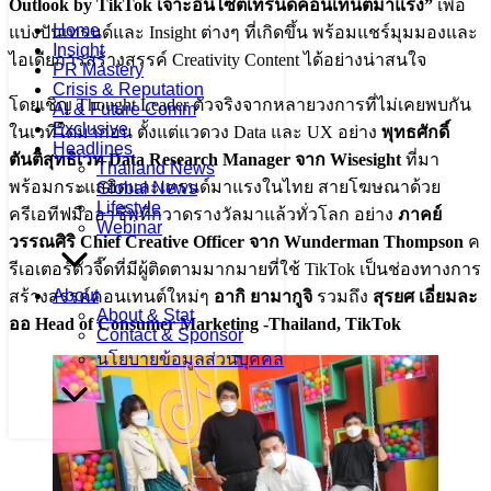
Outlook by TikTok เจาะอินไซต์เทรนด์คอนเทนต์มาแรง”
เพื่อ
Home
แบ่งปันเทรนด์และ Insight ต่างๆ ที่เกิดขึ้น พร้อมแชร์มุมมองและ
Insight
ไอเดียการสร้างสรรค์ Creativity Content ได้อย่างน่าสนใจ
PR Mastery
Crisis & Reputation
โดยเชิญ Thought Leader ตัวจริงจากหลายวงการที่ไม่เคยพบกัน
AI & Future Comm
Exclusive
ในเวทีใดมาก่อน ตั้งแต่แวดวง Data และ UX อย่าง
พุทธศักดิ์
Headlines
ตันติสุทธิเวท Data Research Manager จาก Wisesight
ที่มา
Thailand News
พร้อมกระแสฮิตและเทรนด์มาแรงในไทย สายโฆษณาด้วย
Global News
Lifestyle
ครีเอทีฟมืออาชีพที่กวาดรางวัลมาแล้วทั่วโลก อย่าง
ภาคย์
Webinar
วรรณศิริ Chief Creative Officer จาก Wunderman Thompson
ค
รีเอเตอร์ตัวจี๊ดที่มีผู้ติดตามมากมายที่ใช้ TikTok เป็นช่องทางการ
About
สร้างสรรค์คอนเทนต์ใหม่ๆ
อากิ ยามากูจิ
รวมถึง
สุรยศ เอี่ยมละ
About & Stat
ออ Head of Consumer Marketing -Thailand, TikTok
Contact & Sponsor
นโยบายข้อมูลส่วนบุคคล