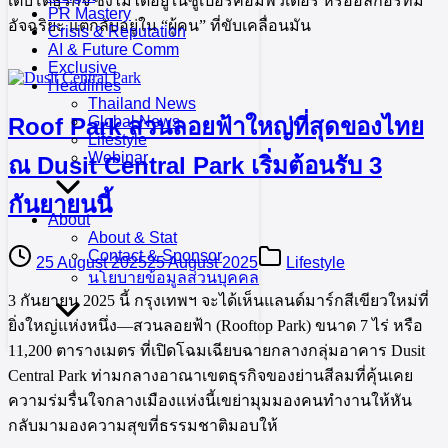
เติบโตธุรกิจ ซึ่งไม่ได้อยู่ในซูเปอร์คอมพิวเตอร์ หรืออัลกอริทึม
PR Mastery
อัจฉริยะ แต่กลับอยู่ใน “ผู้คน” ที่ขับเคลื่อนมัน
Crisis & Reputation
AI & Future Comm
Exclusive
Headlines
Thailand News
Roof Park สวนลอยฟ้าใหญ่ที่สุดของไทย
Global News
Lifestyle
Webinar
ณ Dusit Central Park เริ่มต้อนรับ 3
กันยายนนี้
About
About & Stat
Contact & Sponsor
25 August 2025
25 August 2025
Lifestyle
นโยบายข้อมูลส่วนบุคคล
3 กันยายน 2025 นี้ กรุงเทพฯ จะได้เห็นแลนด์มาร์กสีเขียวใหม่ที่
ยิ่งใหญ่แห่งหนึ่ง—สวนลอยฟ้า (Rooftop Park) ขนาด 7 ไร่ หรือ
11,200 ตารางเมตร ที่เปิดโฉมเฉียบฉายกลางกลุ่มอาคาร Dusit
Central Park ท่ามกลางอาณาเขตธุรกิจของย่านสีลมที่คุ้นเคย
ความร่มรื่นใจกลางเมืองแห่งนี้เขย่ามุมมองคนทำงานให้หัน
กลับมามองความสุขที่ธรรมชาติมอบให้