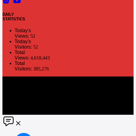
DAILY
STATISTICS
Today's
Views:
52
Today's
Visitors:
52
Total
Views:
4,618,443
Total
Visitors:
385,276
The information in this social media and website are provided on an
"as is" basis. PR Matter reserves the right, at its own discretion, to
change or modify any of the information and terms contained herein
without notice. PR Matter disclaims any and all liability for any
direct or indirect claims or damages that may result from the use
thereof. ©2021 PR Matter by Market-Comms Co.,Ltd., All rights
reserved.