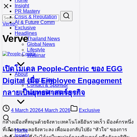
Home
Skip
Insight
to
PR Mastery
Search
Search
content
Crisis & Reputation
for:
AI & Future Comm
Verve
Exclusive
Headlines
Verve
Thailand News
Global News
Lifestyle
Webinar
เปิดโมเดล People-Centric ของ EGG
About
Digital เมื่อ Employee Engagement
About & Stat
Contact & Sponsor
กลายเป็นยุทธศาสตร์ธุรกิจ
นโยบายข้อมูลส่วนบุคคล
4 March 2026
4 March 2026
Exclusive
กลางเมืองที่หมุนด้วยจังหวะเทคโนโลยีอันรวดเร็ว มีองค์กรหนึ่ง
ที่เลือกจะชะลอจังหวะลง เพื่อมองกลับไปยัง “หัวใจ” ของการ
Home
Insight