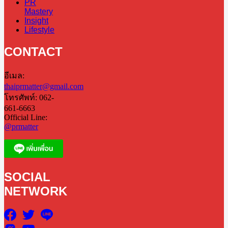
PR
Mastery
Insight
Lifestyle
CONTACT
อีเมล:
thaiprmatter@gmail.com
โทรศัพท์: 062-
661-6663
Official Line:
@prmatter
SOCIAL
NETWORK