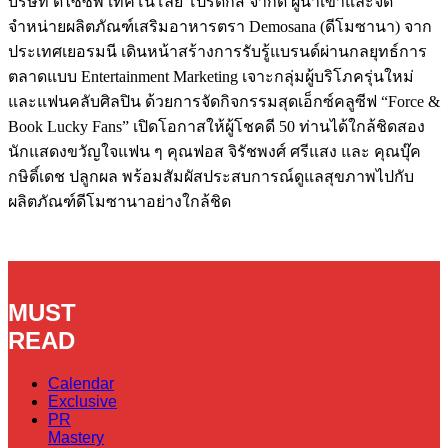
บริษัท ดีไซซีพ เทคโนโลยี โปรดักส์ จำกัด ผู้นำเข้าและจัด
จำหน่ายผลิตภัณฑ์เสริมอาหารตรา Demosana (ดีโมซานา) จาก
ประเทศเยอรมนี เดินหน้าสร้างการรับรู้แบรนด์ผ่านกลยุทธ์การ
ตลาดแบบ Entertainment Marketing เจาะกลุ่มผู้บริโภครุ่นใหม่
และแฟนคลับศิลปิน ด้วยการจัดกิจกรรมสุดเอ็กซ์คลูซีฟ “Force &
Book Lucky Fans” เปิดโอกาสให้ผู้โชคดี 50 ท่านได้ใกล้ชิดสอง
นักแสดงขวัญใจแฟน ๆ คุณฟอส จิรัชพงศ์ ศรีแสง และ คุณบุ๊ค
กษิดิ์เดช ปลูกผล พร้อมสัมผัสประสบการณ์ดูแลสุขภาพไปกับ
ผลิตภัณฑ์ดีโมซานาอย่างใกล้ชิด
MUST
READ
Calendar
Exclusive
PR
Mastery