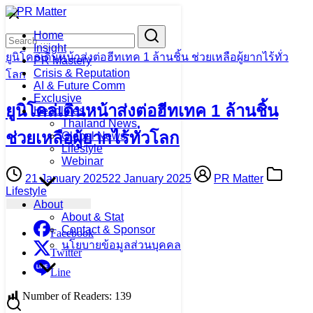
Skip
to
Search
Search
Home
content
for:
Insight
ยูนิโคล่เดินหน้าส่งต่อฮีทเทค 1 ล้านชิ้น ช่วยเหลือผู้ยากไร้ทั่ว
PR Mastery
Crisis & Reputation
โลก
AI & Future Comm
Exclusive
ยูนิโคล่เดินหน้าส่งต่อฮีทเทค 1 ล้านชิ้น
Headlines
Thailand News
ช่วยเหลือผู้ยากไร้ทั่วโลก
Global News
Lifestyle
Webinar
21 January 2025
22 January 2025
PR Matter
Lifestyle
About
About & Stat
Contact & Sponsor
Facebook
นโยบายข้อมูลส่วนบุคคล
Twitter
Line
Number of Readers:
139