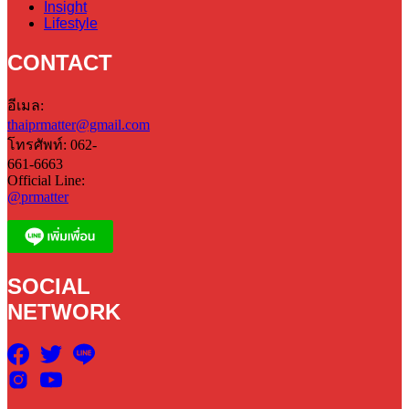
Insight
Lifestyle
CONTACT
อีเมล:
thaiprmatter@gmail.com
โทรศัพท์: 062-
661-6663
Official Line:
@prmatter
SOCIAL
NETWORK