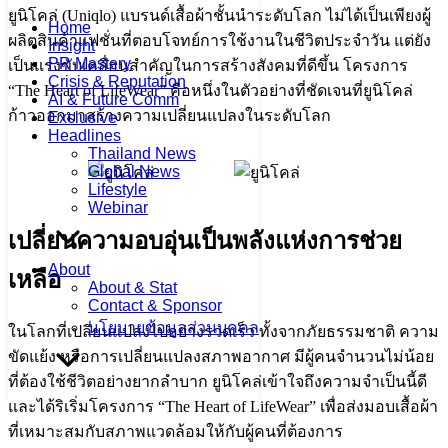
ยูนิโคล่ (Uniqlo) แบรนด์เสื้อผ้าชั้นนำระดับโลก ไม่ได้เป็นเพียงผู้
Home
ผลิตสินค้าแฟชั่นที่ตอบโจทย์การใช้งานในชีวิตประจำวัน แต่ยัง
Insight
PR Mastery
เป็นแรงขับเคลื่อนสำคัญในการสร้างสังคมที่ดีขึ้น โครงการ
Crisis & Reputation
“The Heart of LifeWear” คือหนึ่งในตัวอย่างที่ชัดเจนที่ยูนิโคล่
AI & Future Comm
ก้าวออกมาสร้างความเปลี่ยนแปลงในระดับโลก
Exclusive
Headlines
Thailand News
Global News
Lifestyle
Webinar
เปลี่ยนความอบอุ่นเป็นพลังแห่งการช่วย
About
เหลือ
About & Stat
Contact & Sponsor
นโยบายข้อมูลส่วนบุคคล
ในโลกที่เปลี่ยนแปลงไปอย่างรวดเร็ว ทั้งจากภัยธรรมชาติ ความ
ขัดแย้ง หรือการเปลี่ยนแปลงสภาพอากาศ มีผู้คนจำนวนไม่น้อย
ที่ต้องใช้ชีวิตอย่างยากลำบาก ยูนิโคล่เข้าใจถึงความจำเป็นนี้ดี
และได้ริเริ่มโครงการ “The Heart of LifeWear” เพื่อส่งมอบเสื้อผ้า
ที่เหมาะสมกับสภาพแวดล้อมให้กับผู้คนที่ต้องการ