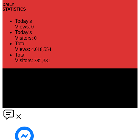
DAILY
STATISTICS
Today's
Views:
0
Today's
Visitors:
0
Total
Views:
4,618,554
Total
Visitors:
385,381
The information in this social media and website are provided on an
"as is" basis. PR Matter reserves the right, at its own discretion, to
change or modify any of the information and terms contained herein
without notice. PR Matter disclaims any and all liability for any
direct or indirect claims or damages that may result from the use
thereof. ©2021 PR Matter by Market-Comms Co.,Ltd., All rights
reserved.