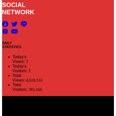
SOCIAL
NETWORK
DAILY
STATISTICS
Today's
Views:
3
Today's
Visitors:
3
Total
Views:
4,618,516
Total
Visitors:
385,344
The information in this social media and website are provided on an
"as is" basis. PR Matter reserves the right, at its own discretion, to
change or modify any of the information and terms contained herein
without notice. PR Matter disclaims any and all liability for any