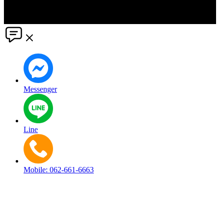
direct or indirect claims or damages that may result from the use
thereof. ©2021 PR Matter by Market-Comms Co.,Ltd., All rights
reserved.
Messenger
Line
Mobile: 062-661-6663