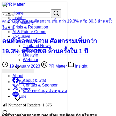
Skip
to
Search
Search
Home
content
for:
Insight
คนทั่วโลกแห่สวย ศัลยกรรมเพิ่มกว่า 19.3% หรือ 30.3 ล้านครั้ง
PR Mastery
Crisis & Reputation
ใน 1 ปี
AI & Future Comm
Exclusive
คนทั่วโลกแห่สวย ศัลยกรรมเพิ่มกว่า
Headlines
Thailand News
19.3% หรือ 30.3 ล้านครั้งใน 1 ปี
Global News
Lifestyle
Webinar
19 January 2023
PR Matter
Insight
About
About & Stat
Facebook
Contact & Sponsor
Twitter
นโยบายข้อมูลส่วนบุคคล
Line
Number of Readers:
1,375
ผลสำรวจล่าสุดจากสมาคมศัลยแพทย์ตกแต่งเสริมสวย