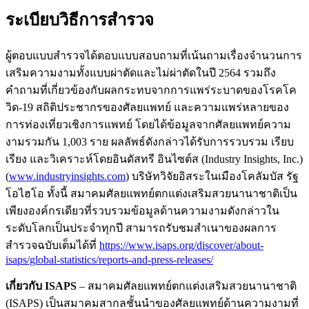
ระเบียบวิธีการสำรวจ
ผู้ตอบแบบสำรวจได้ตอบแบบสอบถามที่เน้นถามเรื่องจำนวนการ
เสริมความงามทั้งแบบผ่าตัดและไม่ผ่าตัดในปี 2564 รวมถึง
คำถามที่เกี่ยวข้องกับผลกระทบจากการแพร่ระบาดของโรคโค
วิด-19 สถิติประชากรของศัลยแพทย์ และความแพร่หลายของ
การท่องเที่ยวเชิงการแพทย์ โดยได้ข้อมูลจากศัลยแพทย์ความ
งามรวมกัน 1,003 ราย ผลลัพธ์ดังกล่าวได้รับการรวบรวม เรียบ
เรียง และวิเคราะห์โดยอินดัสทรี อินไซต์ส (Industry Insights, Inc.)
(
www.industryinsights.com
) บริษัทวิจัยอิสระในเมืองโคลัมบัส รัฐ
โอไฮโอ ทั้งนี้ สมาคมศัลยแพทย์ตกแต่งเสริมสวยนานาชาติเป็น
เพียงองค์กรเดียวที่รวบรวมข้อมูลด้านความงามดังกล่าวใน
ระดับโลกเป็นประจำทุกปี สามารถรับชมสำเนาของผลการ
สำรวจฉบับเต็มได้ที่
https://www.isaps.org/discover/about-
isaps/global-statistics/reports-and-press-releases/
เกี่ยวกับ
ISAPS
– สมาคมศัลยแพทย์ตกแต่งเสริมสวยนานาชาติ
(ISAPS) เป็นสมาคมสากลชั้นนำของศัลยแพทย์ด้านความงามที่