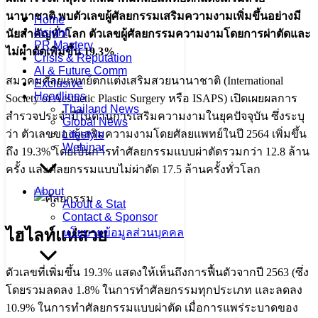
นานาชาติ พบตัวเลขผู้ศัลยกรรมเสริมความงามเพิ่มขึ้นอย่างมี
Home
Insight
นัยสำคัญทั่วโลก
ตัวเลขผู้ศัลยกรรมความงามโดยการผ่าตัดและ
PR Mastery
ไม่ผ่าตัดเพิ่มขึ้น 19.3%
Crisis & Reputation
AI & Future Comm
สมาคมศัลยแพทย์ตกแต่งเสริมสวยนานาชาติ (International
Exclusive
Headlines
Society of Aesthetic Plastic Surgery หรือ ISAPS) เปิดเผยผลการ
Thailand News
สำรวจประจำปีในด้านการเสริมความงามในยุคปัจจุบัน ซึ่งระบุ
Global News
ว่า ตัวเลขของผู้เสริมความงามโดยศัลยแพทย์ในปี 2564 เพิ่มขึ้น
Lifestyle
Webinar
ถึง 19.3% โดยเป็นการทำศัลยกรรมแบบผ่าตัดรวมกว่า 12.8 ล้าน
ครั้ง และศัลยกรรมแบบไม่ผ่าตัด 17.5 ล้านครั้งทั่วโลก
About
About & Stat
Contact & Sponsor
ไฮไลท์
แห่สวย
นโยบายข้อมูลส่วนบุคคล
ตัวเลขที่เพิ่มขึ้น 19.3% แสดงให้เห็นถึงการฟื้นตัวจากปี 2563 (ซึ่ง
โดยรวมลดลง 1.8% ในการทำศัลยกรรมทุกประเภท และลดลง
10.9% ในการทำศัลยกรรมแบบผ่าตัด เมื่อการแพร่ระบาดของ