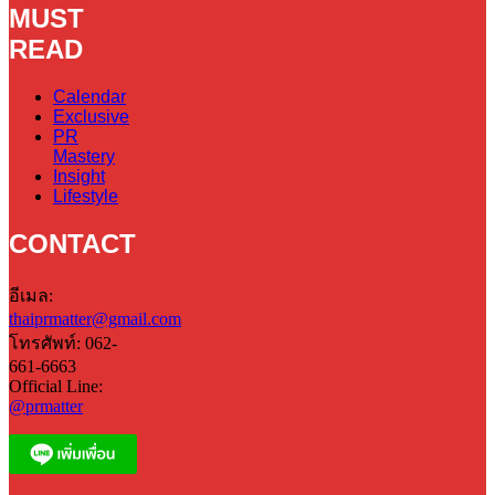
MUST
READ
Calendar
Exclusive
PR
Mastery
Insight
Lifestyle
CONTACT
อีเมล:
thaiprmatter@gmail.com
โทรศัพท์: 062-
661-6663
Official Line:
@prmatter