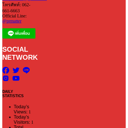
โทรศัพท์: 062-
661-6663
Official Line:
@prmatter
SOCIAL
NETWORK
DAILY
STATISTICS
Today's
Views:
1
Today's
Visitors:
1
Total