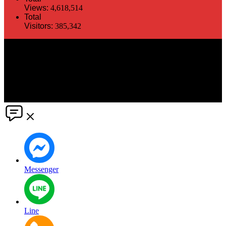
Views:
4,618,514
Total
Visitors:
385,342
The information in this social media and website are provided on an
"as is" basis. PR Matter reserves the right, at its own discretion, to
change or modify any of the information and terms contained herein
without notice. PR Matter disclaims any and all liability for any
direct or indirect claims or damages that may result from the use
thereof. ©2021 PR Matter by Market-Comms Co.,Ltd., All rights
reserved.
Messenger
Line