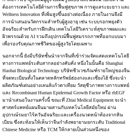
ต้องการเทคโนโลยีด้านการฟื้นฟูสุขภาพ การดูแลระยะยาว และ
Wellness Innovation ที่เพิ่มสูงขึ้นอย่างต่อเนื่อง ภายในงานจึงมี
การนำเสนอนวัตกรรมสำหรับผู้สูงอายุ เช่น ระบบรอกพยุงตัว
อัจฉริยะสำหรับการฝึกเดิน เทคโนโลยีวิเคราะห์สุขภาพผมและ
ผิวพรรณด้วย AI รวมถึงอุปกรณ์ฟื้นฟูสมรรถภาพที่ออกแบบมา
เพื่อรองรับคุณภาพชีวิตของผู้สูงวัยโดยเฉพาะ
นอกจากนี้ ยังมีบริษัทชั้นนำจากจีนที่เข้าร่วมจัดแสดงเทคโนโลยี
ทางการแพทย์ระดับสากลอย่างคับคั่ง หนึ่งในนั้นคือ Shanghai
Haohai Biological Technology บริษัทชีวเวชภัณฑ์รายใหญ่ของจีน
ที่จดทะเบียนทั้งในตลาดหลักทรัพย์ฮ่องกงและเซี่ยงไฮ้ ซึ่งจะนำ
ผลิตภัณฑ์เด่นอย่างเลนส์แก้วตาเทียม วัสดุชีวภาพทางการแพทย์
และ Recombinant Human Epidermal Growth Factor หรือ rhEGF
มานำเสนอในงานครั้งนี้ ขณะที่ Zhiai Medical Equipment จะนำ
ศาสตร์แพทย์แผนจีนมาผสานกับเทคโนโลยีสมัยใหม่ ผ่าน
อุปกรณ์รมยาไร้ควันอัจฉริยะและเครื่องนวดหน้าท้องจากหิน
เบียน ซึ่งสะท้อนให้เห็นว่าจีนกำลังพยายามยกระดับ Traditional
Chinese Medicine หรือ TCM ให้กลายเป็นส่วนหนึ่งของ