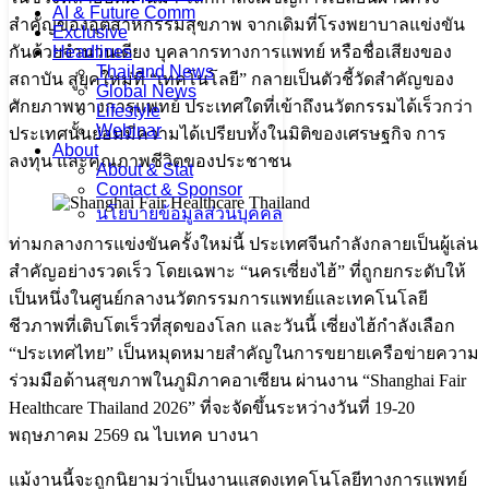
AI & Future Comm
สำคัญของอุตสาหกรรมสุขภาพ จากเดิมที่โรงพยาบาลแข่งขัน
Exclusive
Headlines
กันด้วยจำนวนเตียง บุคลากรทางการแพทย์ หรือชื่อเสียงของ
Thailand News
สถาบัน สู่ยุคใหม่ที่ “เทคโนโลยี” กลายเป็นตัวชี้วัดสำคัญของ
Global News
ศักยภาพทางการแพทย์ ประเทศใดที่เข้าถึงนวัตกรรมได้เร็วกว่า
Lifestyle
Webinar
ประเทศนั้นย่อมมีความได้เปรียบทั้งในมิติของเศรษฐกิจ การ
About
ลงทุน และคุณภาพชีวิตของประชาชน
About & Stat
Contact & Sponsor
นโยบายข้อมูลส่วนบุคคล
ท่ามกลางการแข่งขันครั้งใหม่นี้ ประเทศจีนกำลังกลายเป็นผู้เล่น
สำคัญอย่างรวดเร็ว โดยเฉพาะ “นครเซี่ยงไฮ้” ที่ถูกยกระดับให้
เป็นหนึ่งในศูนย์กลางนวัตกรรมการแพทย์และเทคโนโลยี
ชีวภาพที่เติบโตเร็วที่สุดของโลก และวันนี้ เซี่ยงไฮ้กำลังเลือก
“ประเทศไทย” เป็นหมุดหมายสำคัญในการขยายเครือข่ายความ
ร่วมมือด้านสุขภาพในภูมิภาคอาเซียน ผ่านงาน “Shanghai Fair
Healthcare Thailand 2026” ที่จะจัดขึ้นระหว่างวันที่ 19-20
พฤษภาคม 2569 ณ ไบเทค บางนา
แม้งานนี้จะถูกนิยามว่าเป็นงานแสดงเทคโนโลยีทางการแพทย์