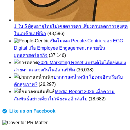
1 ใน 5 ผู้สูงอายุไทยไม่เคยตรวจตา เสี่ยงตาบอดถาวรสูงสุด
ในเอเชียแปซิฟิก
(48,596)
เปิดโมเดล People-Centric ของ EGG
Digital เมื่อ Employee Engagement กลายเป็น
ยุทธศาสตร์ธุรกิจ
(37,146)
2026 Marketing Reset แบรนด์ไม่ได้แข่งแย่ง
สายตา แต่แข่งกันในอัลกอริทึม
(36,038)
ปากกาลดน้ำหนัก ไอเทมฮิตหรือกับ
ดักสุขภาพ?
(26,297)
Media Report 2026 เมื่อความ
สัมพันธ์อย่างเดียวไม่เพียงพออีกต่อไป
(18,682)
Like us on Facebook