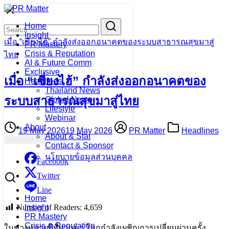
Skip
to
Search
Search
Home
content
for:
Insight
เมื่อ “เซี่ยงไฮ้” กำลังส่งออกอนาคตของระบบสาธารณสุขมาสู่
PR Mastery
Crisis & Reputation
ไทย
AI & Future Comm
Exclusive
เมื่อ “เซี่ยงไฮ้” กำลังส่งออกอนาคตของ
Headlines
Thailand News
ระบบสาธารณสุขมาสู่ไทย
Global News
Lifestyle
Webinar
About
19 May 2026
19 May 2026
PR Matter
Headlines
About & Stat
Contact & Sponsor
นโยบายข้อมูลส่วนบุคคล
Facebook
Twitter
Line
Home
Number of Readers:
4,659
Insight
PR Mastery
Crisis & Reputation
ในช่วงหลายปีที่ผ่านมา โลกกำลังเผชิญการเปลี่ยนผ่านครั้ง