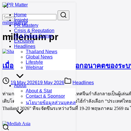
Skip
to
Search
Search
Home
content
for:
Insight
millenium pr
PR Mastery
Crisis & Reputation
millenium pr
AI & Future Comm
Exclusive
Headlines
Thailand News
Global News
Lifestyle
เมื่อ “เซี่ยงไฮ้” กำลังส่งออกอนาคตของร
Webinar
19 May 2026
19 May 2026
Headlines
About
About & Stat
ท่ามกลางการแข่งขันครั้งใหม่นี้ ประเทศจีนกำลังกลายเป็นผู้เล่
Contact & Sponsor
เติบโตเร็วที่สุดของโลก และวันนี้ เซี่ยงไฮ้กำลังเลือก “ประเท
นโยบายข้อมูลส่วนบุคคล
Thailand 2026” ที่จะจัดขึ้นระหว่างวันที่ 19-20 พฤษภาคม 2569 