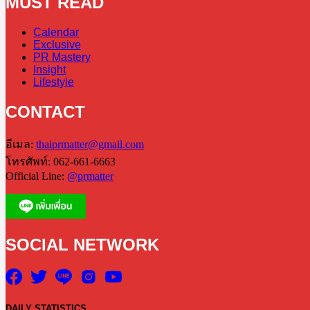
MUST READ
Calendar
Exclusive
PR Mastery
Insight
Lifestyle
CONTACT
อีเมล:
thaiprmatter@gmail.com
โทรศัพท์: 062-661-6663
Official Line:
@prmatter
SOCIAL NETWORK
DAILY
STATISTICS