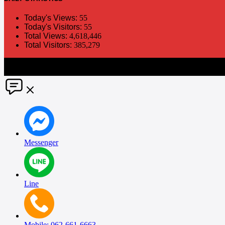
Today's Views:
55
Today's Visitors:
55
Total Views:
4,618,446
Total Visitors:
385,279
The information in this social media and website are provided on an "a
without notice. PR Matter disclaims any and all liability for any dir
Messenger
Line
Mobile: 062-661-6663