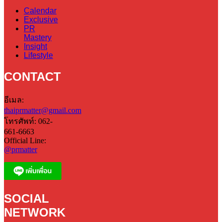
Calendar
Exclusive
PR
Mastery
Insight
Lifestyle
CONTACT
อีเมล:
thaiprmatter@gmail.com
โทรศัพท์: 062-
661-6663
Official Line:
@prmatter
SOCIAL
NETWORK