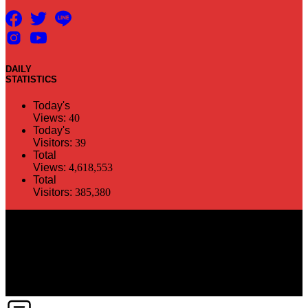
DAILY
STATISTICS
Today's
Views:
40
Today's
Visitors:
39
Total
Views:
4,618,553
Total
Visitors:
385,380
The information in this social media and website are provided on an
"as is" basis. PR Matter reserves the right, at its own discretion, to
change or modify any of the information and terms contained herein
without notice. PR Matter disclaims any and all liability for any
direct or indirect claims or damages that may result from the use
thereof. ©2021 PR Matter by Market-Comms Co.,Ltd., All rights
reserved.