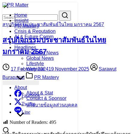
Skip
to
Search
Search
Home
content
for:
Insight
สรุปกิจกรรมประชาสัมพันธ์ในไทย มกราคม 2567
PR Mastery
Crisis & Reputation
AI & Future Comm
สรุปกิจกรรมประชาสัมพันธ์ในไทย
Exclusive
Headlines
มกราคม 2567
Thailand News
Global News
Lifestyle
17 February 2024
19 November 2025
Sarawut
Webinar
Burapapat
PR Mastery
About
About & Stat
Facebook
Contact & Sponsor
Twitter
นโยบายข้อมูลส่วนบุคคล
Line
Number of Readers:
495