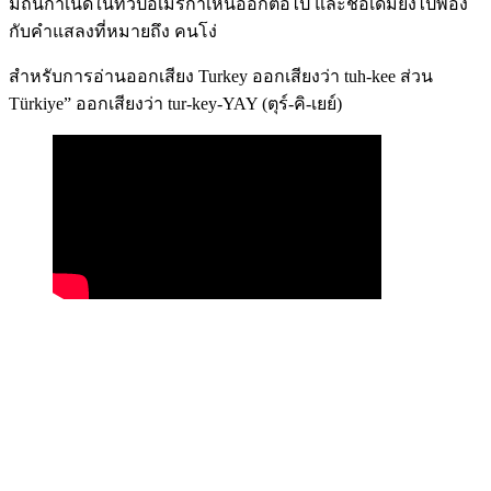
มีถิ่นกำเนิดในทวีปอเมริกาเหนืออีกต่อไป และชื่อเดิมยังไปพ้อง
กับคำแสลงที่หมายถึง คนโง่
สำหรับการอ่านออกเสียง Turkey ออกเสียงว่า tuh-kee ส่วน
Türkiye” ออกเสียงว่า tur-key-YAY (ตุร์-คิ-เยย์)