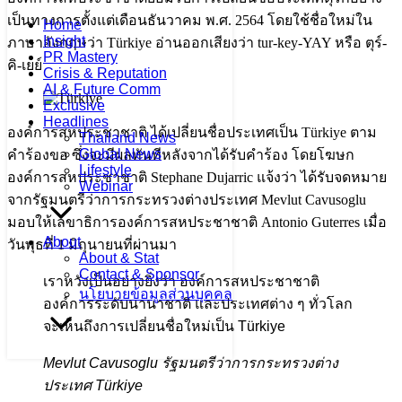
เป็นทางการตั้งแต่เดือนธันวาคม พ.ศ. 2564 โดยใช้ชื่อใหม่ใน
Home
Insight
ภาษาอังกฤษว่า Türkiye อ่านออกเสียงว่า tur-key-YAY หรือ ตุร์-
PR Mastery
คิ-เยย์
Crisis & Reputation
AI & Future Comm
Exclusive
Headlines
องค์การสหประชาชาติ ได้เปลี่ยนชื่อประเทศเป็น Türkiye ตาม
Thailand News
Global News
คำร้องขอ ซึ่งจะมีผลทันทีหลังจากได้รับคำร้อง โดยโฆษก
Lifestyle
องค์การสหประชาชาติ Stephane Dujarric แจ้งว่า ได้รับจดหมาย
Webinar
จากรัฐมนตรีว่าการกระทรวงต่างประเทศ Mevlut Cavusoglu
มอบให้เลขาธิการองค์การสหประชาชาติ Antonio Guterres เมื่อ
About
วันพุธที่ 1 มิถุนายนที่ผ่านมา
About & Stat
Contact & Sponsor
เราหวังเป็นอย่างยิ่งว่า องค์การสหประชาชาติ
นโยบายข้อมูลส่วนบุคคล
องค์การระดับนานาชาติ และประเทศต่าง ๆ ทั่วโลก
จะเห็นถึงการเปลี่ยนชื่อใหม่เป็น Türkiye
Mevlut Cavusoglu รัฐมนตรีว่าการกระทรวงต่าง
ประเทศ Türkiye