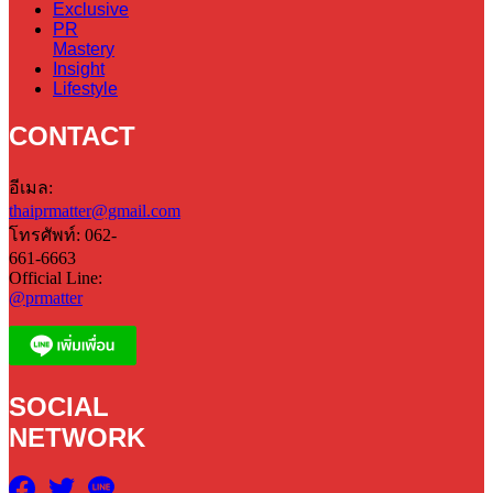
Exclusive
PR
Mastery
Insight
Lifestyle
CONTACT
อีเมล:
thaiprmatter@gmail.com
โทรศัพท์: 062-
661-6663
Official Line:
@prmatter
SOCIAL
NETWORK