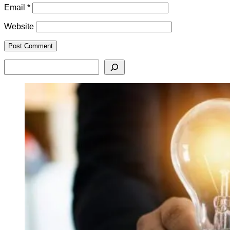
Email
*
Website
Search