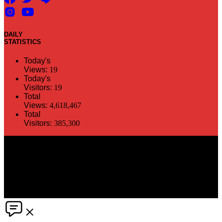
DAILY
STATISTICS
Today's
Views:
19
Today's
Visitors:
19
Total
Views:
4,618,467
Total
Visitors:
385,300
The information in this social media and website are provided on an
"as is" basis. PR Matter reserves the right, at its own discretion, to
change or modify any of the information and terms contained herein
without notice. PR Matter disclaims any and all liability for any
direct or indirect claims or damages that may result from the use
thereof. ©2021 PR Matter by Market-Comms Co.,Ltd., All rights
reserved.