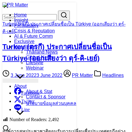
Skip
to
Search
Search
Home
content
for:
Insight
Turkey (ตุรกี) ประกาศเปลี่ยนชื่อเป็น Türkiye (ออกเสียงว่า ตุร์-
PR Mastery
Crisis & Reputation
คิ-เยย์)
AI & Future Comm
Exclusive
Turkey (ตุรกี) ประกาศเปลี่ยนชื่อเป็น
Headlines
Thailand News
Türkiye (ออกเสียงว่า ตุร์-คิ-เยย์)
Global News
Lifestyle
Webinar
3 June 2022
3 June 2022
PR Matter
Headlines
About
About & Stat
Facebook
Contact & Sponsor
Twitter
นโยบายข้อมูลส่วนบุคคล
Line
Number of Readers:
2,492
องค์การสหประชาชาติยอมรับการเปลี่ยนชื่อประเทศตุรกีอย่าง