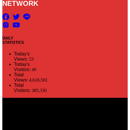
NETWORK
DAILY
STATISTICS
Today's
Views:
53
Today's
Visitors:
49
Total
Views:
4,618,501
Total
Visitors:
385,330
The information in this social media and website are provided on an
"as is" basis. PR Matter reserves the right, at its own discretion, to
change or modify any of the information and terms contained herein
without notice. PR Matter disclaims any and all liability for any
direct or indirect claims or damages that may result from the use
thereof. ©2021 PR Matter by Market-Comms Co.,Ltd., All rights