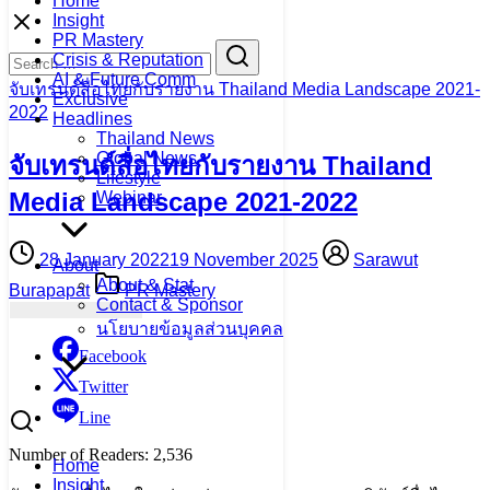
Home
Skip
Insight
to
PR Mastery
Search
Search
content
Crisis & Reputation
for:
AI & Future Comm
จับเทรนด์สื่อไทยกับรายงาน Thailand Media Landscape 2021-
Exclusive
2022
Headlines
Thailand News
Global News
จับเทรนด์สื่อไทยกับรายงาน Thailand
Lifestyle
Media Landscape 2021-2022
Webinar
28 January 2022
19 November 2025
Sarawut
About
About & Stat
Burapapat
PR Mastery
Contact & Sponsor
นโยบายข้อมูลส่วนบุคคล
Facebook
Twitter
Line
Number of Readers:
2,536
Home
Insight