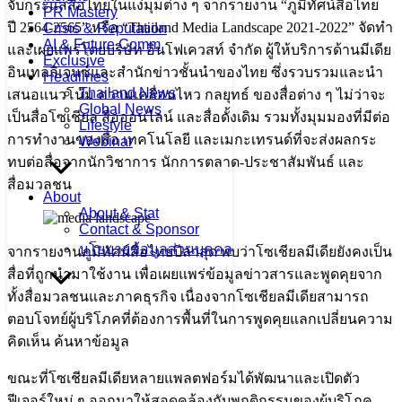
จับกระแสสื่อไทยในแง่มุมต่าง ๆ จากรายงาน “ภูมิทัศน์สื่อไทย
PR Mastery
ปี 2564-2565” หรือ “Thailand Media Landscape 2021-2022” จัดทำ
Crisis & Reputation
AI & Future Comm
และเผยแพร่โดยบริษัท อินโฟเควสท์ จำกัด ผู้ให้บริการด้านมีเดีย
Exclusive
อินเทลลิเจนซ์และสำนักข่าวชั้นนำของไทย ซึ่งรวบรวมและนำ
Headlines
Thailand News
เสนอแนวโน้ม ความเคลื่อนไหว กลยุทธ์ ของสื่อต่าง ๆ ไม่ว่าจะ
Global News
เป็นสื่อโซเชียล สื่อออนไลน์ และสื่อดั้งเดิม รวมทั้งมุมมองที่มีต่อ
Lifestyle
การทำงานของสื่อ เทคโนโลยี และเมกะเทรนด์ที่จะส่งผลกระ
Webinar
ทบต่อสื่อจากนักวิชาการ นักการตลาด-ประชาสัมพันธ์ และ
สื่อมวลชน
About
About & Stat
Contact & Sponsor
นโยบายข้อมูลส่วนบุคคล
จากรายงานภูมิทัศน์สื่อไทยปีล่าสุด พบว่าโซเชียลมีเดียยังคงเป็น
สื่อที่ถูกนำมาใช้งาน เพื่อเผยแพร่ข้อมูลข่าวสารและพูดคุยจาก
ทั้งสื่อมวลชนและภาคธุรกิจ เนื่องจากโซเชียลมีเดียสามารถ
ตอบโจทย์ผู้บริโภคที่ต้องการพื้นที่ในการพูดคุยแลกเปลี่ยนความ
คิดเห็น ค้นหาข้อมูล
ขณะที่โซเชียลมีเดียหลายแพลตฟอร์มได้พัฒนาและเปิดตัว
ฟีเจอร์ใหม่ ๆ ออกมาให้สอดคล้องกับพฤติกรรมของผู้บริโภค