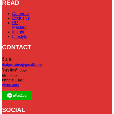
READ
Calendar
Exclusive
PR
Mastery
Insight
Lifestyle
CONTACT
อีเมล:
thaiprmatter@gmail.com
โทรศัพท์: 062-
661-6663
Official Line:
@prmatter
SOCIAL