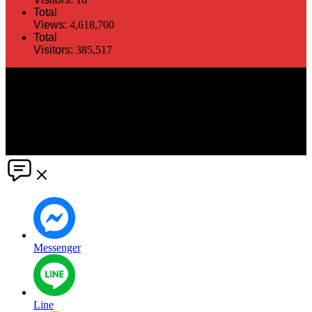
Total
Views:
4,618,700
Total
Visitors:
385,517
The information in this social media and website are provided on an
"as is" basis. PR Matter reserves the right, at its own discretion, to
change or modify any of the information and terms contained herein
without notice. PR Matter disclaims any and all liability for any
direct or indirect claims or damages that may result from the use
thereof. ©2021 PR Matter by Market-Comms Co.,Ltd., All rights
reserved.
Messenger
Line