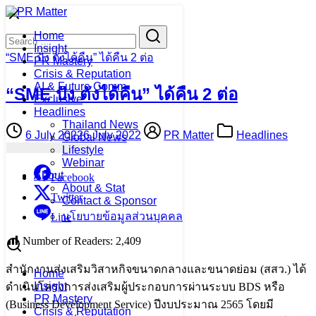
Skip
to
Search
Search
Home
content
for:
Insight
“SME ปัง ตังได้คืน” ได้คืน 2 ต่อ
PR Mastery
Crisis & Reputation
AI & Future Comm
“SME ปัง ตังได้คืน” ได้คืน 2 ต่อ
Exclusive
Headlines
Thailand News
6 July 2022
6 July 2022
PR Matter
Headlines
Global News
Lifestyle
Webinar
About
Facebook
About & Stat
Twitter
Contact & Sponsor
นโยบายข้อมูลส่วนบุคคล
Line
Number of Readers:
2,409
สำนักงานส่งเสริมวิสาหกิจขนาดกลางและขนาดย่อม (สสว.) ได้
Home
Insight
ดำเนินโครงการส่งเสริมผู้ประกอบการผ่านระบบ BDS หรือ
PR Mastery
(Business Development Service) ปีงบประมาณ 2565 โดยมี
Crisis & Reputation