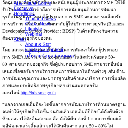
วัตถุประสงค์เพื่อส่งเสริมและสนับสนุนผู้ประกอบการ SME ให้ได้
AI & Future Comm
Exclusive
รับโอกาสในการเข้าถึงการบริการสนับสนุนด้านการพัฒนา
Headlines
ธุรกิจในรูปแบบใหม่ ที่ผู้ประกอบการ SME จะสามารถเลือกรับ
Thailand News
Global News
การบริการ หรือรับการพัฒนากับผู้ให้บริการทางธุรกิจ (Business
Lifestyle
Development Service Provider : BDSP) ในด้านที่ตรงกับความ
Webinar
ต้องการของธุรกิจของตน
About
About & Stat
Contact & Sponsor
โดย สสว. จะอุดหนุนค่าใช้จ่ายในการพัฒนาให้แก่ผู้ประกอบ
นโยบายข้อมูลส่วนบุคคล
การ SME แบบร่วมจ่าย (co-payment) ในสัดส่วนร้อยละ 50–
80 ตามขนาดของธุรกิจ ซึ่งผู้ประกอบการ SME สามารถยื่นข้อ
เสนอเพื่อขอรับการบริการและการพัฒนาในด้านต่างๆ เช่น ด้าน
การพัฒนาคุณภาพและมาตรฐานสินค้าและบริการ การเพิ่มผลิต
ภาพและประสิทธิภาพธุรกิจ ฯลฯ ผ่านแพลตฟอร์ม
ออนไลน์
http://bds.sme.go.th
“นอกจากเอสเอ็มอีจะโตขึ้นจากการพัฒนาบริการด้านมาตรฐาน
จนทำให้ธุรกิจเติบโตขึ้น จนปังแล้ว เอสเอ็มอีก็ต้องได้ตังคืนด้วย
ซึ่งมองว่าได้ตังคืนสองต่อ คือ ตังได้คืน ต่อที่ 1 จากการที่เอสเอ็
มอีพัฒนาเสร็จสิ้นแล้ว จะได้เงินคืนจาก สสว. 50 – 80% ไม่