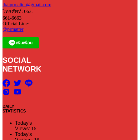
thaiprmatter@gmail.com
โทรศัพท์: 062-
661-6663
Official Line:
@prmatter
SOCIAL
NETWORK
DAILY
STATISTICS
Today's
Views:
16
Today's
Visitors:
16