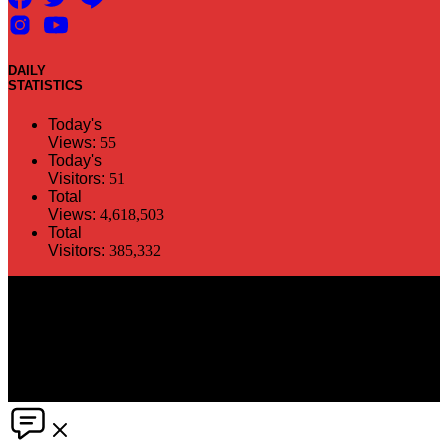
DAILY
STATISTICS
Today's
Views:
55
Today's
Visitors:
51
Total
Views:
4,618,503
Total
Visitors:
385,332
The information in this social media and website are provided on an
"as is" basis. PR Matter reserves the right, at its own discretion, to
change or modify any of the information and terms contained herein
without notice. PR Matter disclaims any and all liability for any
direct or indirect claims or damages that may result from the use
thereof. ©2021 PR Matter by Market-Comms Co.,Ltd., All rights
reserved.