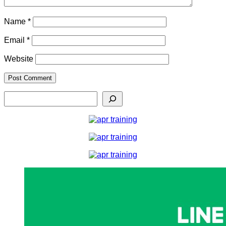
Name
*
Email
*
Website
Search