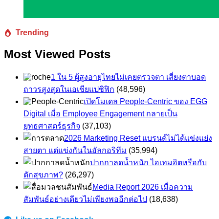
Trending
Most Viewed Posts
1 ใน 5 ผู้สูงอายุไทยไม่เคยตรวจตา เสี่ยงตาบอด
ถาวรสูงสุดในเอเชียแปซิฟิก
(48,596)
เปิดโมเดล People-Centric ของ EGG
Digital เมื่อ Employee Engagement กลายเป็น
ยุทธศาสตร์ธุรกิจ
(37,103)
2026 Marketing Reset แบรนด์ไม่ได้แข่งแย่ง
สายตา แต่แข่งกันในอัลกอริทึม
(35,994)
ปากกาลดน้ำหนัก ไอเทมฮิตหรือกับ
ดักสุขภาพ?
(26,297)
Media Report 2026 เมื่อความ
สัมพันธ์อย่างเดียวไม่เพียงพออีกต่อไป
(18,638)