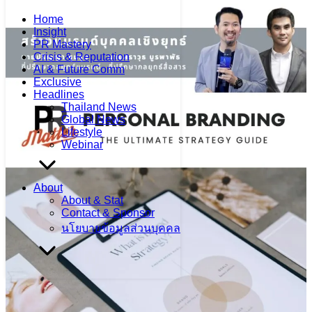
Home
Insight
PR Mastery
Crisis & Reputation
AI & Future Comm
Exclusive
Headlines
Thailand News
Global News
Lifestyle
Webinar
About
About & Stat
Contact & Sponsor
นโยบายข้อมูลส่วนบุคคล