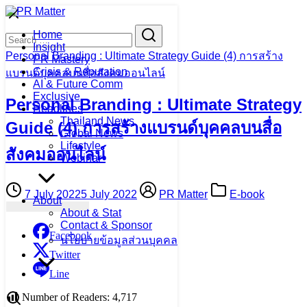
Skip
to
Search
Search
Home
content
for:
Insight
Personal Branding : Ultimate Strategy Guide (4) การสร้าง
PR Mastery
Crisis & Reputation
แบรนด์บุคคลบนสื่อสังคมออนไลน์
AI & Future Comm
Exclusive
Personal Branding : Ultimate Strategy
Headlines
Thailand News
Guide (4) การสร้างแบรนด์บุคคลบนสื่อ
Global News
Lifestyle
สังคมออนไลน์
Webinar
7 July 2022
5 July 2022
PR Matter
E-book
About
About & Stat
Contact & Sponsor
Facebook
นโยบายข้อมูลส่วนบุคคล
Twitter
Line
Number of Readers:
4,717