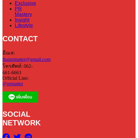
Exclusive
PR
Mastery
Insight
Lifestyle
CONTACT
อีเมล:
thaiprmatter@gmail.com
โทรศัพท์: 062-
661-6663
Official Line:
@prmatter
SOCIAL
NETWORK