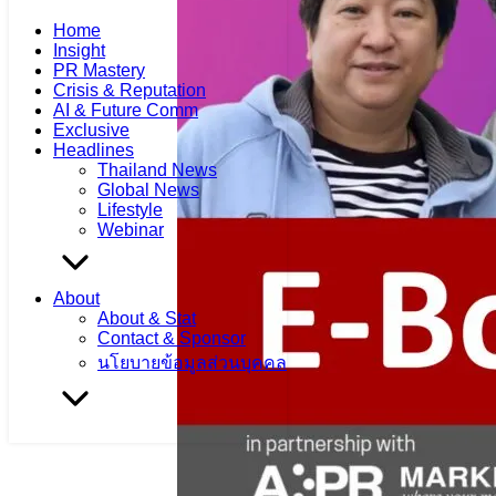
Home
Insight
PR Mastery
Crisis & Reputation
AI & Future Comm
Exclusive
Headlines
Thailand News
Global News
Lifestyle
Webinar
About
About & Stat
Contact & Sponsor
นโยบายข้อมูลส่วนบุคคล