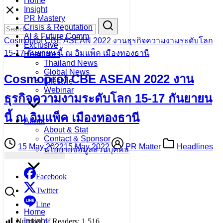
Home
Skip
Insight
to
PR Mastery
Search
Search
content
Crisis & Reputation
for:
AI & Future Comm
Cosmoprof CBE ASEAN 2022 งานธุรกิจความงามระดับโลก
Exclusive
15-17 กันยายน นี้ ณ อิมแพ็ค เมืองทองธานี
Headlines
Thailand News
Global News
Cosmoprof CBE ASEAN 2022 งาน
Lifestyle
Webinar
ธุรกิจความงามระดับโลก 15-17 กันยายน
นี้ ณ อิมแพ็ค เมืองทองธานี
About
About & Stat
Contact & Sponsor
15 May 2022
15 May 2022
PR Matter
Headlines
นโยบายข้อมูลส่วนบุคคล
Facebook
Twitter
Line
Home
Insight
Number of Readers:
1,516