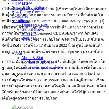
PR Mastery
Crisis & Reputation
บริษัท อินฟอร์มา มาร์เก็ต จำกัด ผู้เชี่ยวชาญในการจัดงานแสดง
AI & Future Comm
สินค้าสำหรับธุรกิจ อุตสาหกรรม และนวัตกรรมที่กำลังเติบโต
Exclusive
Headlines
จับมือกับ Bologna Fiere Group และ China Beauty Expo (CBE) ผู้
Thailand News
เชี่ยวชาญด้านการจัดนิทรรศการชั้นนำ แถลงข่าวความพร้อม
Global News
การจัดนิทรรศการ “Cosmoprof CBE ASEAN” งานจัดแสดง
Lifestyle
Webinar
สินค้าเพื่อธุรกิจความงามระดับโลก ครั้งแรกในประเทศไทย จะ
จัดขึ้นระหว่างวันที่ 15-17 กันยายน 2022 นี้ ณ ศูนย์แสดงสินค้า
และการประชุมอิมแพ็ค เมืองทองธานี กรุงเทพฯ ประเทศไทย
About
About & Stat
การรวมตัวของพันธมิตรอันทรงพลัง ที่เป็นผู้นำในตลาดโลก ใน
Contact & Sponsor
นโยบายข้อมูลส่วนบุคคล
ฐานะผู้จัดนิทรรศการความงามนี้ ได้รวบรวมมืออาชีพในแวดวง
อุตสาหกรรมด้านความสวยความงามจำนวนมาก หวังสร้าง
บรรทัดฐานใหม่ของอุตสาหกรรมความงามในภูมิภาคอาเซียน
ยกระดับอุตสาหกรรมความงามในภูมิภาคเอเชียตะวันออกเฉียง
ใต้ พร้อมสร้างสรรค์โอกาส และแรงบันดาลใจให้ผู้ประกอบการ
เติบโตสู่ตลาดความงามระดับโลก