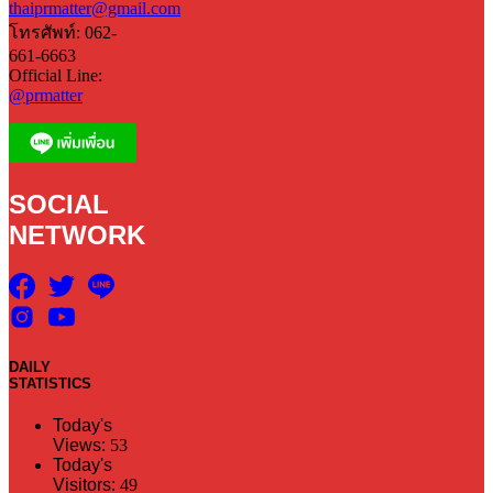
thaiprmatter@gmail.com
โทรศัพท์: 062-
661-6663
Official Line:
@prmatter
SOCIAL
NETWORK
DAILY
STATISTICS
Today's
Views:
53
Today's
Visitors:
49