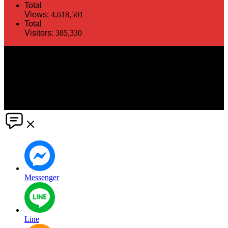
Total
Views:
4,618,501
Total
Visitors:
385,330
The information in this social media and website are provided on an
"as is" basis. PR Matter reserves the right, at its own discretion, to
change or modify any of the information and terms contained herein
without notice. PR Matter disclaims any and all liability for any
direct or indirect claims or damages that may result from the use
thereof. ©2021 PR Matter by Market-Comms Co.,Ltd., All rights
reserved.
Messenger
Line