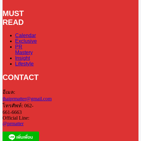
MUST
READ
Calendar
Exclusive
PR
Mastery
Insight
Lifestyle
CONTACT
อีเมล:
thaiprmatter@gmail.com
โทรศัพท์: 062-
661-6663
Official Line:
@prmatter