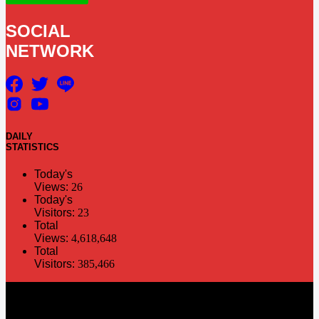
SOCIAL
NETWORK
DAILY
STATISTICS
Today's
Views:
26
Today's
Visitors:
23
Total
Views:
4,618,648
Total
Visitors:
385,466
The information in this social media and website are provided on an
"as is" basis. PR Matter reserves the right, at its own discretion, to
change or modify any of the information and terms contained herein