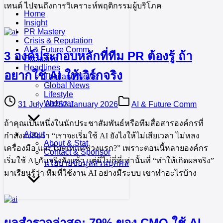
เทนต์ ไปจนถึงการวิเคราะห์พฤติกรรมผู้บริโภค
Home
Insight
PR Mastery
Crisis & Reputation
AI & Future Comm
3 องค์ประกอบหลักที่ทีม PR ต้องรู้ ถ้า
Exclusive
Headlines
อยากใช้ AI ให้เวิร์กจริง
Thailand News
Global News
Lifestyle
Webinar
31 July 2025
2 January 2026
AI & Future Comm
ถ้าคุณเป็นหนึ่งในนักประชาสัมพันธ์หรือทีมสื่อสารองค์กรที่
About
กำลังสงสัยว่า “เราจะเริ่มใช้ AI ยังไงให้ไม่เสียเวลา ไม่หลง
About & Stat
เครื่องมือ และไม่ดูเท่แค่ช่วงแรก?” เพราะตอนนี้หลายองค์กร
Contact & Sponsor
เริ่มใช้ AI กันจริงจังแล้ว แต่มีไม่กี่ที่เท่านั้นที่ “ทำให้เกิดผลจริง”
นโยบายข้อมูลส่วนบุคคล
มาเรียนรู้ว่า ทีมที่ใช้งาน AI อย่างมีระบบ เขาทำอะไรบ้าง
ผลสำรวจล่าสุด: 79% ของ CMO ใช้ AI