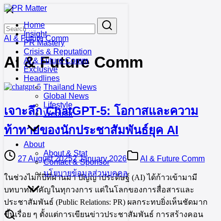
Skip
to
Search
Search
Home
content
for:
Insight
AI & Future Comm
PR Mastery
Crisis & Reputation
AI & Future Comm
AI & Future Comm
Exclusive
Headlines
Thailand News
Global News
Lifestyle
เจาะลึก ChatGPT-5: โอกาสและความ
Webinar
ท้าทายของนักประชาสัมพันธ์ยุค AI
About
About & Stat
27 August 2025
2 January 2026
AI & Future Comm
Contact & Sponsor
นโยบายข้อมูลส่วนบุคคล
ในช่วงไม่กี่ปีที่ผ่านมา ปัญญาประดิษฐ์ (AI) ได้ก้าวเข้ามามี
บทบาทสำคัญในทุกวงการ แต่ในโลกของการสื่อสารและ
ประชาสัมพันธ์ (Public Relations: PR) ผลกระทบยิ่งเห็นชัดมาก
ขึ้นเรื่อย ๆ ตั้งแต่การเขียนข่าวประชาสัมพันธ์ การสร้างคอน