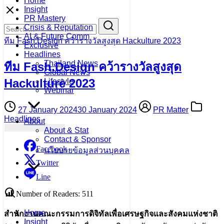
Home
Skip
Insight
to
PR Mastery
Search
Search
content
Crisis & Reputation
for:
AI & Future Comm
ทีม Fash.Design คว้ารางวัลสูงสุด Hackulture 2023
Exclusive
Headlines
Thailand News
ทีม Fash.Design คว้ารางวัลสูงสุด
Global News
Hackulture 2023
Lifestyle
Webinar
27 January 2024
30 January 2024
PR Matter
Headlines
About
About & Stat
Contact & Sponsor
Facebook
นโยบายข้อมูลส่วนบุคคล
Twitter
Line
Number of Readers:
511
Home
สำนักงานคณะกรรมการดิจิทัลเพื่อเศรษฐกิจและสังคมแห่งชาติ
Insight