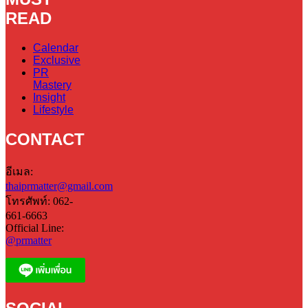
READ
Calendar
Exclusive
PR
Mastery
Insight
Lifestyle
CONTACT
อีเมล:
thaiprmatter@gmail.com
โทรศัพท์: 062-
661-6663
Official Line:
@prmatter