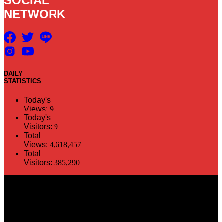
SOCIAL
NETWORK
DAILY
STATISTICS
Today's
Views:
9
Today's
Visitors:
9
Total
Views:
4,618,457
Total
Visitors:
385,290
The information in this social media and website are provided on an
"as is" basis. PR Matter reserves the right, at its own discretion, to
change or modify any of the information and terms contained herein
without notice. PR Matter disclaims any and all liability for any
direct or indirect claims or damages that may result from the use