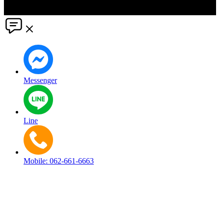
thereof. ©2021 PR Matter by Market-Comms Co.,Ltd., All rights
reserved.
Messenger
Line
Mobile: 062-661-6663