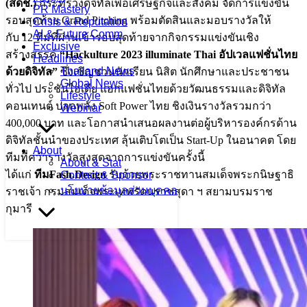
(สดช.)
กระทรวงดิจิทัลเพื่อเศรษฐกิจและสังคม จัดการแข่งขัน
PR Mastery
รอบสุดท้าย Grand Pitching พร้อมตัดสินและมอบรางวัลให้
Crisis & Reputation
AI & Future Comm
กับ 12 ทีมที่ผ่านเข้ารอบสุดท้ายจากกิจกรรมแข่งขันเชิง
Exclusive
สร้างสรรค์
“Hackulture 2023 illuminate Thai อัปเวลแฟชั่นไทย
Headlines
Thailand News
ด้วยดิจิทัล”
ซึ่งเชิญชวนนักเรียน นิสิต นักศึกษาและประชาชน
Global News
ทั่วไป ประชันไอเดีย แฮกแฟชั่นไทยด้วยวัฒนธรรมและดิจิทัล
Lifestyle
คอนเทนต์ ปลุกพลัง Soft Power ไทย ชิงเงินรางวัลรวมกว่า
Webinar
400,000 บาท และโอกาสนำเสนอผลงานต่อผู้บริหารองค์กรด้าน
ดิจิทัลชั้นนำของประเทศ ลุ้นเติบโตเป็น Start-Up ในอนาคต โดย
About
ทีมที่คว้ารางวัลสูงสุดจากการแข่งขันครั้งนี้
About & Stat
ได้แก่
ทีมFash.Design
รับถ้วยพระราชทานสมเด็จพระกนิษฐาธิ
Contact & Sponsor
นโยบายข้อมูลส่วนบุคคล
ราชเจ้า กรมสมเด็จพระเทพรัตนราชสุดา ฯ สยามบรมราช
กุมารี