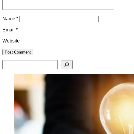
Name
*
Email
*
Website
Search