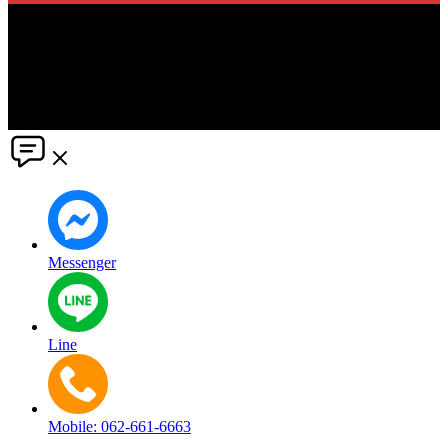
The information in this social media and website are provided on an
"as is" basis. PR Matter reserves the right, at its own discretion, to
change or modify any of the information and terms contained herein
without notice. PR Matter disclaims any and all liability for any
direct or indirect claims or damages that may result from the use
thereof. ©2021 PR Matter by Market-Comms Co.,Ltd., All rights
reserved.
Messenger
Line
Mobile: 062-661-6663