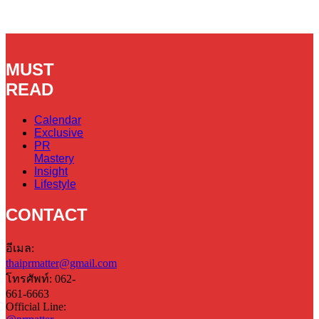
MUST
READ
Calendar
Exclusive
PR
Mastery
Insight
Lifestyle
CONTACT
อีเมล:
thaiprmatter@gmail.com
โทรศัพท์: 062-
661-6663
Official Line: