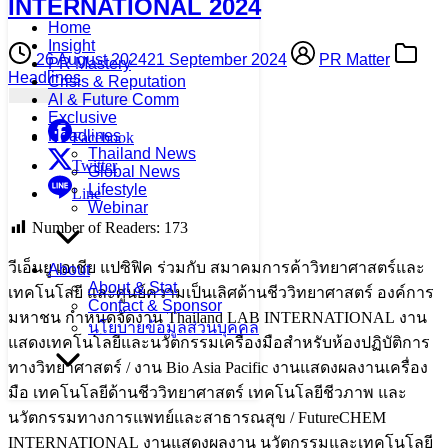
INTERNATIONAL 2024
Home
Insight
26 August 2024
21 September 2024
PR Matter
PR Mastery
Headlines
Crisis & Reputation
AI & Future Comm
Exclusive
Headlines
Facebook
Thailand News
Twitter
Global News
Lifestyle
Line
Webinar
Number of Readers:
173
วีเอ็นยู เอเชีย แปซิฟิค ร่วมกับ สมาคมการค้าวิทยาศาสตร์และ
About
About & Stat
เทคโนโลยี และศูนย์ความเป็นเลิศด้านชีววิทยาศาสตร์ องค์การ
Contact & Sponsor
มหาชน กำหนดจัดงาน Thailand LAB INTERNATIONAL งาน
นโยบายข้อมูลส่วนบุคคล
แสดงเทคโนโลยีและนวัตกรรมเครื่องมือสำหรับห้องปฏิบัติการ
ทางวิทยาศาสตร์ / งาน Bio Asia Pacific งานแสดงผลงานเครื่อง
มือ เทคโนโลยีด้านชีววิทยาศาสตร์ เทคโนโลยีชีวภาพ และ
นวัตกรรมทางการแพทย์และสาธารณสุข / FutureCHEM
INTERNATIONAL งานแสดงผลงาน นวัตกรรมและเทคโนโลยี