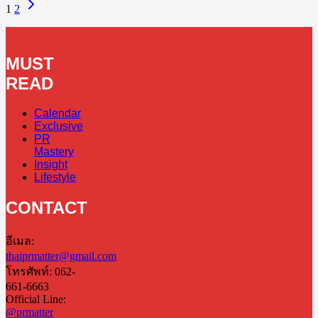
1
2
MUST
READ
Calendar
Exclusive
PR
Mastery
Insight
Lifestyle
CONTACT
อีเมล:
thaiprmatter@gmail.com
โทรศัพท์: 062-
661-6663
Official Line:
@prmatter