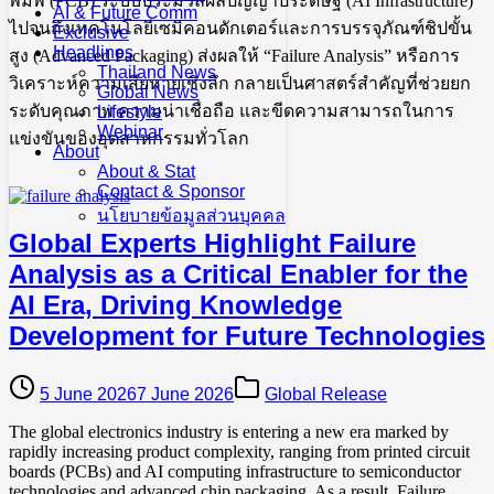
พิมพ์ (PCB) ระบบประมวลผลปัญญาประดิษฐ์ (AI Infrastructure)
AI & Future Comm
ไปจนถึงเทคโนโลยีเซมิคอนดักเตอร์และการบรรจุภัณฑ์ชิปขั้น
Exclusive
Headlines
สูง (Advanced Packaging) ส่งผลให้ “Failure Analysis” หรือการ
Thailand News
วิเคราะห์ความเสียหายเชิงลึก กลายเป็นศาสตร์สำคัญที่ช่วยยก
Global News
ระดับคุณภาพ ความน่าเชื่อถือ และขีดความสามารถในการ
Lifestyle
Webinar
แข่งขันของอุตสาหกรรมทั่วโลก
About
About & Stat
Contact & Sponsor
นโยบายข้อมูลส่วนบุคคล
Global Experts Highlight Failure
Analysis as a Critical Enabler for the
AI Era, Driving Knowledge
Development for Future Technologies
5 June 2026
7 June 2026
Global Release
The global electronics industry is entering a new era marked by
rapidly increasing product complexity, ranging from printed circuit
boards (PCBs) and AI computing infrastructure to semiconductor
technologies and advanced chip packaging. As a result, Failure