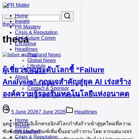
Skip
to
Search
Search
Home
content
for:
Insight
theca
PR Mastery
Crisis & Reputation
theca
AI & Future Comm
Exclusive
Headlines
Thailand News
Global News
Lifestyle
ผู้เชี่ยวชาญระดับโลกชี้ “Failure
Webinar
About
Analysis” กุญแจสำคัญสู่ยุค AI เร่งสร้าง
About & Stat
Contact & Sponsor
องค์ความรู้รองรับเทคโนโลยีแห่งอนาคต
นโยบายข้อมูลส่วนบุคคล
5 June 2026
7 June 2026
Headlines
Home
อุตสาหกรรมอิเล็กทรอนิกส์โลกกำลังก้าวเข้าสู่ยุคใหม่ที่ความ
Insight
ซับซ้อนของผลิตภัณฑ์เพิ่มขึ้นอย่างก้าวกระโดด จากแผ่นวงจร
PR Mastery
Crisis & Reputation