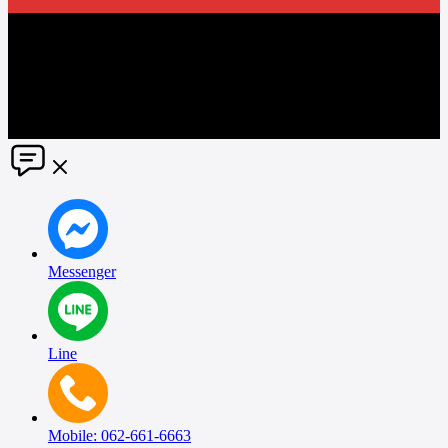
The information in this social media and website are provided on an
"as is" basis. PR Matter reserves the right, at its own discretion, to
change or modify any of the information and terms contained herein
without notice. PR Matter disclaims any and all liability for any
direct or indirect claims or damages that may result from the use
thereof. ©2021 PR Matter by Market-Comms Co.,Ltd., All rights
reserved.
Messenger
Line
Mobile: 062-661-6663