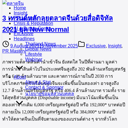
Home
Insight
3 เทรนด์หลักลุยตลาดจีนด้วยสื่อดิจิทัล
PR Mastery
Crisis & Reputation
2021 ยุค New Normal
AI & Future Comm
Exclusive
Headlines
Thailand News
9 August 2021
19 November 2025
Exclusive
,
Insight
,
Global News
PR Mastery
Lifestyle
Webinar
ภาพรวมตลาดสินค้านำเข้าจีน ยังสดใส ในปีที่ผ่านมา มูลค่า
การนำเข้าสินค้าไปในประเทศจีนสูงถึง 202 พันล้านเหรียญสหรัฐ
หรือ 6.4* ล้านล้านบาท และคาดการณ์ภายในปี 2030 การ
About
About & Stat
บริโภคภาคครัวเรือนของจีนจะเพิ่มขึ้นเป็นสองเท่า อาจสูงถึง
Contact & Sponsor
12.7 ล้านล้านเหรียญสหรัฐ หรือ 406.4 ล้านล้านบาท รวมทั้ง ราย
นโยบายข้อมูลส่วนบุคคล
ได้สุทธิส่วนบุคคล (Disposable income) มีแนวโน้มเพิ่มขึ้นเป็น
สองเท่าจากเดิม 6,000 เหรียญสหรัฐต่อปี หรือ 192,000* บาทต่อปี
กลายเป็น 12,000 เหรียญสหรัฐต่อปี หรือ 384,000* บาทต่อปี
ทำให้ตลาดจีนเป็นที่จับตามองของแบรนด์ต่าง ๆ จากทั่วโลก