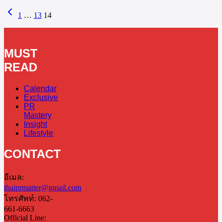
1
…
13
14
MUST
READ
Calendar
Exclusive
PR
Mastery
Insight
Lifestyle
CONTACT
อีเมล:
thaiprmatter@gmail.com
โทรศัพท์: 062-
661-6663
Official Line: