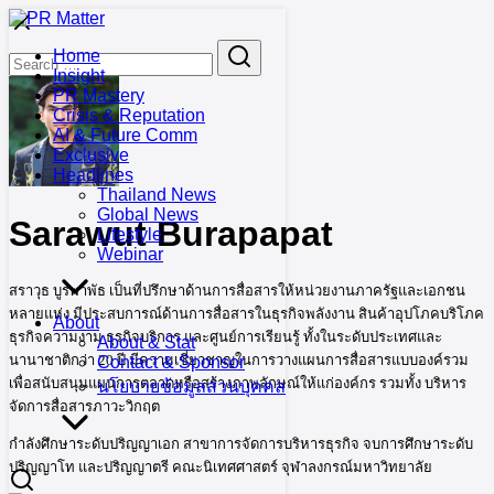
Skip
to
Search
Search
Home
content
for:
Insight
PR Mastery
Crisis & Reputation
AI & Future Comm
Exclusive
Headlines
Thailand News
Global News
Sarawut Burapapat
Lifestyle
Webinar
สราวุ​ธ บูรพาพัธ เป็นที่ปรึกษาด้านการสื่อสารให้หน่วยงานภาครัฐและเอกชน
หลายแห่ง มีประสบการณ์ด้านการสื่อสารในธุรกิจพลังงาน สินค้าอุปโภคบริโภค
About
ธุรกิจความงาม ธุรกิจบริการ และศูนย์การเรียนรู้ ทั้งในระดับประเทศและ
About & Stat
นานาชาติกว่า 20 ปี มีความเชี่ยวชาญในการวางแผนการสื่อสารแบบองค์รวม
Contact & Sponsor
เพื่อสนับสนุนแผนการตลาดหรือสร้างภาพลักษณ์ให้แก่องค์กร รวมทั้ง บริหาร
นโยบายข้อมูลส่วนบุคคล
จัดการสื่อสารภาวะวิกฤต
กำลังศึกษาระดับปริญญาเอก สาขาการจัดการบริหารธุรกิจ จบการศึกษาระดับ
ปริญญาโท และปริญญาตรี คณะนิเทศศาสตร์ จุฬาลงกรณ์มหาวิทยาลัย