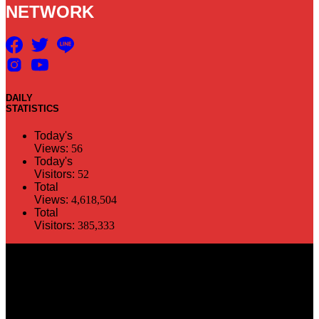
NETWORK
DAILY
STATISTICS
Today's
Views:
56
Today's
Visitors:
52
Total
Views:
4,618,504
Total
Visitors:
385,333
The information in this social media and website are provided on an
"as is" basis. PR Matter reserves the right, at its own discretion, to
change or modify any of the information and terms contained herein
without notice. PR Matter disclaims any and all liability for any
direct or indirect claims or damages that may result from the use
thereof. ©2021 PR Matter by Market-Comms Co.,Ltd., All rights