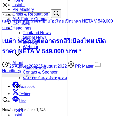
Home
Skip
Insight
to
PR Mastery
Search
Search
content
Crisis & Reputation
for:
AI & Future Comm
เนต้า พร้อมลุยตลาดรถอีวีเมืองไทย เปิดราคา NETA V 549,000
Exclusive
บาท *
Headlines
Thailand News
Global News
เนต้า พร้อมลุยตลาดรถอีวีเมืองไทย เปิด
Lifestyle
Webinar
ราคา NETA V 549,000 บาท *
About
25 August 2022
25 August 2022
PR Matter
About & Stat
Headlines
Contact & Sponsor
นโยบายข้อมูลส่วนบุคคล
Facebook
Twitter
Line
Number of Readers:
1,743
Home
Insight