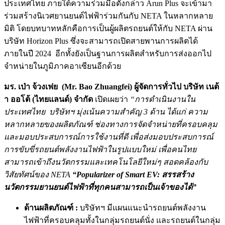
ประเทศไทย ภายใต้ความร่วมมือดังกล่าว Arun Plus จะเข้ามา
ร่วมสร้างนิเวศยานยนต์ไฟฟ้าร่วมกันกับ NETA ในหลากหลาย
มิติ โดยบทบาทหลักคือการเป็นผู้ผลิตรถยนต์ให้กับ NETA ผ่าน
บริษัท Horizon Plus ซึ่งจะสามารถเปิดสายพานการผลิตได้
ภายในปี 2024 อีกทั้งยังเป็นฐานการผลิตสำหรับการส่งออกไป
จำหน่ายในภูมิภาคอาเซียนอีกด้วย
มร. เป่า จ้วงเฟย
(Mr. Bao Zhuangfei)
ผู้จัดการทั่วไป บริษัท เนต้
า ออโต้
(
ไทยแลนด์) จำกัด
เปิดเผยว่า
“การดำเนินงานใน
ประเทศไทย บริษัทฯ มุ่งเน้นความสำคัญ
3
ด้าน ได้แก่ ความ
หลากหลายของผลิตภัณฑ์ ช่องทางการจัดจำหน่ายที่ครอบคลุม
และมอบประสบการณ์การใช้งานที่ดี เพื่อส่งมอบประสบการณ์
การขับขี่รถยนต์พลังงานไฟฟ้าในรูปแบบใหม่ เพื่อคนไทย
สามารถเข้าถึงนวัตกรรมและเทคโนโลยีใหม่ๆ สอดคล้องกับ
วิสัยทัศน์ของ
NETA
“Popularizer of Smart EV:
สรรสร้าง
นวัตกรรมยานยนต์ไฟฟ้าที่ทุกคนสามารถเป็นเจ้าของได้”
ด้านผลิตภัณฑ์
:
บริษัทฯ มีแผนแนะนำรถยนต์พลังงาน
ไฟฟ้าที่ครอบคลุมทั้งในกลุ่มรถยนต์นั่ง และรถยนต์ในกลุ่ม