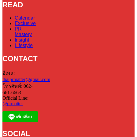
READ
Calendar
Exclusive
PR
Mastery
Insight
Lifestyle
CONTACT
อีเมล:
thaiprmatter@gmail.com
โทรศัพท์: 062-
661-6663
Official Line:
@prmatter
SOCIAL