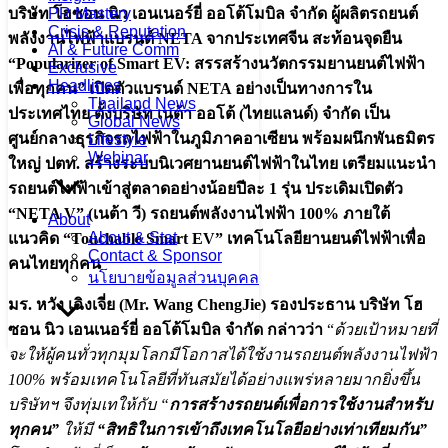
บริษัท โฮซอน นิว เอนเนอร์ยี่ ออโต้โมบิล จำกัด ผู้ผลิตรถยนต์
PR Mastery
Crisis & Reputation
พลังงานไฟฟ้าแบรนด์ NETA จากประเทศจีน สะท้อนจุดยืน
AI & Future Comm
“Popularizer of Smart EV: สรรสร้างนวัตกรรมยานยนต์ไฟฟ้า
Exclusive
Headlines
เพื่อทุกคน” เปิดตัวแบรนด์ NETA อย่างเป็นทางการใน
Thailand News
ประเทศไทย ตั้งบริษัท เนต้า ออโต้ (ไทยแลนด์) จำกัด เป็น
Global News
ศูนย์กลางธุรกิจรถไฟฟ้าในภูมิภาคอาเซียน พร้อมผนึกพันธมิตร
Lifestyle
Webinar
ใหญ่ ปตท. สร้างระบบนิเวศยานยนต์ไฟฟ้าในไทย เตรียมแนะนำ
รถยนต์ไฟฟ้าเข้าสู่ตลาดอย่างน้อยปีละ 1 รุ่น ประเดิมเปิดตัว
“NETA V” (เนต้า วี) รถยนต์พลังงานไฟฟ้า 100% ภายใต้
About
About & Stat
แนวคิด “Touchable Smart EV” เทคโนโลยียานยนต์ไฟฟ้าเพื่อ
Contact & Sponsor
คนไทยทุกคน
นโยบายข้อมูลส่วนบุคคล
มร
.
หวัง เฉิงเจี่ย
(Mr. Wang ChengJie)
รองประธาน บริษัท โฮ
ซอน นิว เอนเนอร์ยี่ ออโต้โมบิล จำกัด กล่าวว่า
“
ด้วยเป้าหมายที่
จะให้ผู้คนทั่วทุกมุมโลกมีโอกาสได้ใช้งานรถยนต์พลังงานไฟฟ้า
100% พร้อมเทคโนโลยีที่ทันสมัยได้อย่างแพร่หลายมากยิ่งขึ้น
บริษัทฯ จึงทุ่มเทให้กับ “
การสร้างรถยนต์เพื่อการใช้งานสำหรับ
ทุกคน”
ให้มี
“สิทธิในการเข้าถึงเทคโนโลยีอย่างเท่าเทียมกัน”