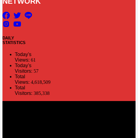
NETWORK
DAILY
STATISTICS
Today's
Views:
61
Today's
Visitors:
57
Total
Views:
4,618,509
Total
Visitors:
385,338
The information in this social media and website are provided on an
"as is" basis. PR Matter reserves the right, at its own discretion, to
change or modify any of the information and terms contained herein
without notice. PR Matter disclaims any and all liability for any
direct or indirect claims or damages that may result from the use
thereof. ©2021 PR Matter by Market-Comms Co.,Ltd., All rights
reserved.