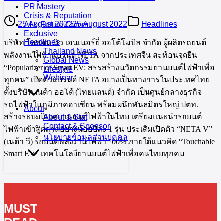
PR Mastery
Crisis & Reputation
25 August 2022
25 August 2022
Headlines
AI & Future Comm
Exclusive
Headlines
บริษัท โฮซอน นิว เอนเนอร์ยี่ ออโต้โมบิล จำกัด ผู้ผลิตรถยนต์
Thailand News
พลังงานไฟฟ้าแบรนด์ NETA จากประเทศจีน สะท้อนจุดยืน
Global News
“Popularizer of Smart EV: สรรสร้างนวัตกรรมยานยนต์ไฟฟ้าเพื่อ
Lifestyle
Webinar
ทุกคน” เปิดตัวแบรนด์ NETA อย่างเป็นทางการในประเทศไทย
ตั้งบริษัท เนต้า ออโต้ (ไทยแลนด์) จำกัด เป็นศูนย์กลางธุรกิจ
รถไฟฟ้าในภูมิภาคอาเซียน พร้อมผนึกพันธมิตรใหญ่ ปตท.
About
สร้างระบบนิเวศยานยนต์ไฟฟ้าในไทย เตรียมแนะนำรถยนต์
About & Stat
Contact & Sponsor
ไฟฟ้าเข้าสู่ตลาดอย่างน้อยปีละ 1 รุ่น ประเดิมเปิดตัว “NETA V”
นโยบายข้อมูลส่วนบุคคล
(เนต้า วี) รถยนต์พลังงานไฟฟ้า 100% ภายใต้แนวคิด “Touchable
Smart EV” เทคโนโลยียานยนต์ไฟฟ้าเพื่อคนไทยทุกคน
MUST