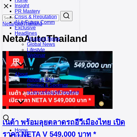
Home
Skip
Insight
to
PR Mastery
Search
Search
content
Crisis & Reputation
for:
AI & Future Comm
NetaAutoThailand
Exclusive
Headlines
NetaAutoThailand
Thailand News
Global News
Lifestyle
Webinar
About
About & Stat
Contact & Sponsor
นโยบายข้อมูลส่วนบุคคล
เนต้า พร้อมลุยตลาดรถอีวีเมืองไทย เปิด
Home
ราคา NETA V 549,000 บาท *
Insight