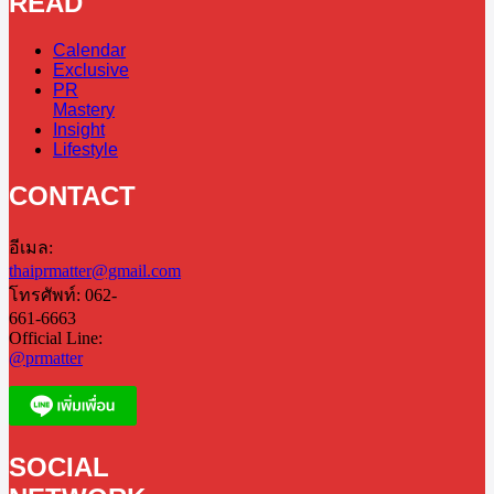
READ
Calendar
Exclusive
PR
Mastery
Insight
Lifestyle
CONTACT
อีเมล:
thaiprmatter@gmail.com
โทรศัพท์: 062-
661-6663
Official Line:
@prmatter
SOCIAL