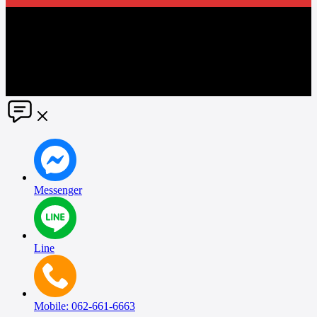
The information in this social media and website are provided on an
"as is" basis. PR Matter reserves the right, at its own discretion, to
change or modify any of the information and terms contained herein
without notice. PR Matter disclaims any and all liability for any
direct or indirect claims or damages that may result from the use
thereof. ©2021 PR Matter by Market-Comms Co.,Ltd., All rights
reserved.
Messenger
Line
Mobile: 062-661-6663