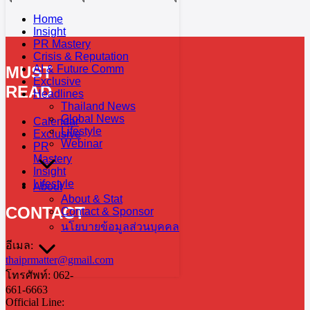
Home
Insight
PR Mastery
Crisis & Reputation
MUST
AI & Future Comm
Exclusive
READ
Headlines
Thailand News
Global News
Calendar
Lifestyle
Exclusive
Webinar
PR
Mastery
Insight
Lifestyle
About
About & Stat
CONTACT
Contact & Sponsor
นโยบายข้อมูลส่วนบุคคล
อีเมล:
thaiprmatter@gmail.com
โทรศัพท์: 062-
661-6663
Official Line: