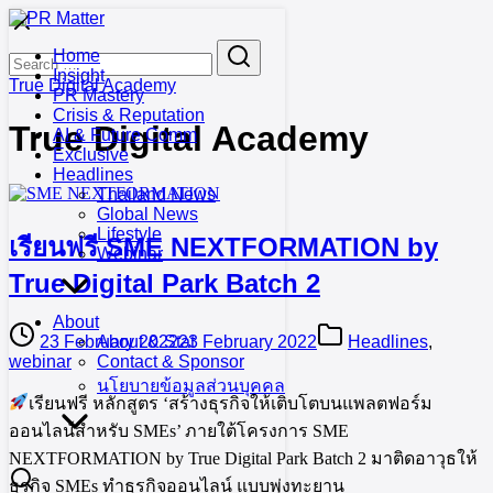
Skip
to
Search
Search
Home
content
for:
Insight
True Digital Academy
PR Mastery
Crisis & Reputation
True Digital Academy
AI & Future Comm
Exclusive
Headlines
Thailand News
Global News
Lifestyle
เรียนฟรี SME NEXTFORMATION by
Webinar
True Digital Park Batch 2
About
23 February 2022
23 February 2022
Headlines
,
About & Stat
webinar
Contact & Sponsor
นโยบายข้อมูลส่วนบุคคล
เรียนฟรี หลักสูตร ‘สร้างธุรกิจให้เติบโตบนแพลตฟอร์ม
ออนไลน์สำหรับ SMEs’ ภายใต้โครงการ SME
NEXTFORMATION by True Digital Park Batch 2 มาติดอาวุธให้
ธุรกิจ SMEs ทำธุรกิจออนไลน์ แบบพุ่งทะยาน