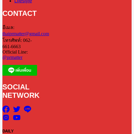
Lifestyle
CONTACT
อีเมล:
thaiprmatter@gmail.com
โทรศัพท์: 062-
661-6663
Official Line:
@prmatter
SOCIAL
NETWORK
DAILY