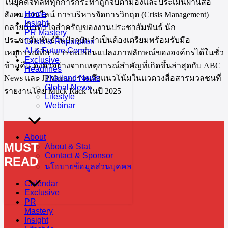
ในยุคดิจิทัลที่ทุกการกระทำถูกจับตามองและประเมินผ่านสื่อ
Home
สังคมออนไลน์ การบริหารจัดการวิกฤต (Crisis Management)
Insight
กลายเป็นหัวใจสำครัญของงานประชาสัมพันธ์ นัก
PR Mastery
ประชาสัมพันธ์ในปัจจุบันจำเป็นต้องเตรียมพร้อมรับมือ
Crisis & Reputation
AI & Future Comm
เหตุการณ์ที่สามารถเปลี่ยนแปลงภาพลักษณ์ขององค์กรได้ในชั่ว
Exclusive
ข้ามคืน ดังตัวอย่างจากเหตุการณ์สำคัญที่เกิดขึ้นล่าสุดกับ ABC
Headlines
News และ JPMorgan รวมถึงแนวโน้มในแวดวงสื่อสารมวลชนที่
Thailand News
Global News
รายงานโดย Muck Rack ในปี 2025
Lifestyle
Webinar
About
MUST
About & Stat
Contact & Sponsor
READ
นโยบายข้อมูลส่วนบุคคล
Calendar
Exclusive
PR
Mastery
Insight