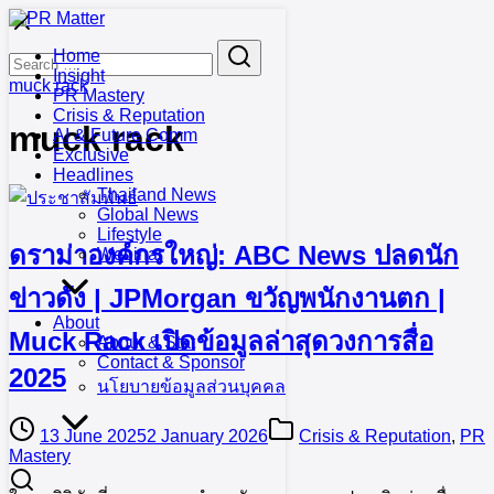
Skip
to
Search
Search
Home
content
for:
Insight
muck rack
PR Mastery
Crisis & Reputation
muck rack
AI & Future Comm
Exclusive
Headlines
Thailand News
Global News
Lifestyle
ดราม่าองค์กรใหญ่: ABC News ปลดนัก
Webinar
ข่าวดัง | JPMorgan ขวัญพนักงานตก |
About
Muck Rack เปิดข้อมูลล่าสุดวงการสื่อ
About & Stat
Contact & Sponsor
2025
นโยบายข้อมูลส่วนบุคคล
13 June 2025
2 January 2026
Crisis & Reputation
,
PR
Mastery