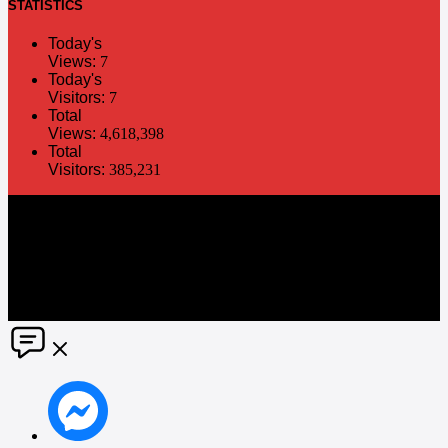
STATISTICS
Today's
Views:
7
Today's
Visitors:
7
Total
Views:
4,618,398
Total
Visitors:
385,231
The information in this social media and website are provided on an
"as is" basis. PR Matter reserves the right, at its own discretion, to
change or modify any of the information and terms contained herein
without notice. PR Matter disclaims any and all liability for any
direct or indirect claims or damages that may result from the use
thereof. ©2021 PR Matter by Market-Comms Co.,Ltd., All rights
reserved.