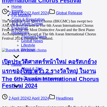
International Chorus Festival
Home
Insight
2 April 2024
2 April 2024
Global Release
PR Mastery
Crisis & Reputation
The Bangkok Gay Men’s Chorus (BKGMC) has swept two
AI & Future Comm
ASEAN-level awards at The 6th Asean International Chorus
Exclusive
Festival 2024: the Most Distinctive Award and the Best Piano
Headlines
Accompaniment Award at The 6th Asean International Chorus
Thailand News
Festival 2024, Bangkok Thailand.
Global News
Lifestyle
Webinar
เปิดประวัติศาสตร์หน้าใหม่ คอรัสเกย์วง
About
About & Stat
แรกของไทย คว้า 2 รางวัลใหญ่ ในงาน
Contact & Sponsor
The 6th Asean International Chorus
นโยบายข้อมูลส่วนบุคคล
Festival 2024
2 April 2024
2 April 2024
Headlines