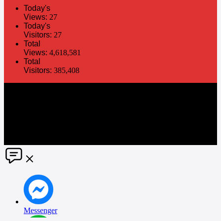
Today's
Views:
27
Today's
Visitors:
27
Total
Views:
4,618,581
Total
Visitors:
385,408
The information in this social media and website are provided on an
"as is" basis. PR Matter reserves the right, at its own discretion, to
change or modify any of the information and terms contained herein
without notice. PR Matter disclaims any and all liability for any
direct or indirect claims or damages that may result from the use
thereof. ©2021 PR Matter by Market-Comms Co.,Ltd., All rights
reserved.
Messenger