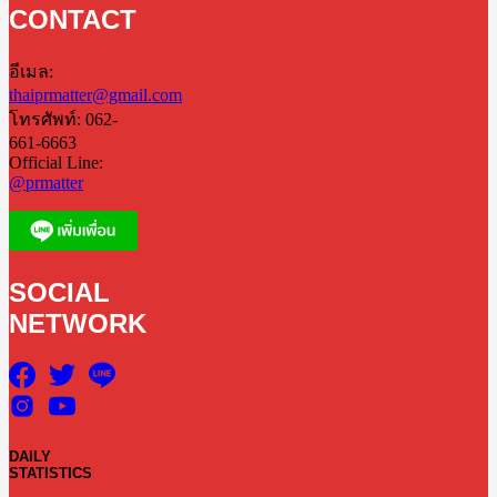
CONTACT
อีเมล:
thaiprmatter@gmail.com
โทรศัพท์: 062-
661-6663
Official Line:
@prmatter
SOCIAL
NETWORK
DAILY
STATISTICS