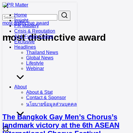
Skip
to
Search
Search
Home
content
for:
Insight
most distinctive award
PR Mastery
Crisis & Reputation
most distinctive award
AI & Future Comm
Exclusive
Headlines
Thailand News
Global News
Lifestyle
Webinar
About
About & Stat
Contact & Sponsor
นโยบายข้อมูลส่วนบุคคล
The Bangkok Gay Men’s Chorus’s
landmark victory at the 6th ASEAN