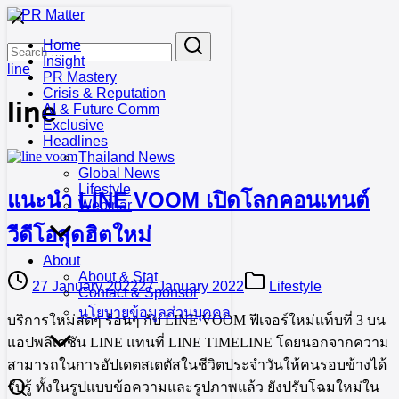
Skip
to
Search
Search
Home
content
for:
Insight
line
PR Mastery
Crisis & Reputation
line
AI & Future Comm
Exclusive
Headlines
Thailand News
Global News
Lifestyle
แนะนำ LINE VOOM เปิดโลกคอนเทนต์
Webinar
วีดีโอสุดฮิตใหม่
About
About & Stat
27 January 2022
27 January 2022
Lifestyle
Contact & Sponsor
นโยบายข้อมูลส่วนบุคคล
บริการใหม่สดๆ ร้อนๆ กับ LINE VOOM ฟีเจอร์ใหม่แท็บที่ 3 บน
แอปพลิเคชัน LINE แทนที่ LINE TIMELINE โดยนอกจากความ
สามารถในการอัปเดตสเตตัสในชีวิตประจำวันให้คนรอบข้างได้
รับรู้ ทั้งในรูปแบบข้อความและรูปภาพแล้ว ยังปรับโฉมใหม่ใน