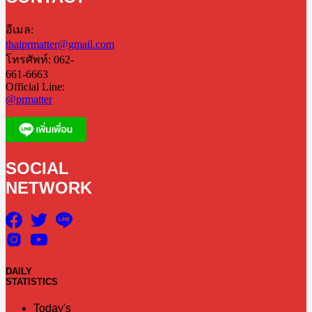
อีเมล:
thaiprmatter@gmail.com
โทรศัพท์: 062-
661-6663
Official Line:
@prmatter
SOCIAL
NETWORK
DAILY
STATISTICS
Today's