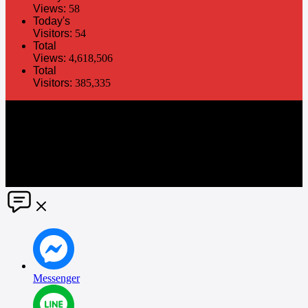
Views:
58
Today's
Visitors:
54
Total
Views:
4,618,506
Total
Visitors:
385,335
The information in this social media and website are provided on an
"as is" basis. PR Matter reserves the right, at its own discretion, to
change or modify any of the information and terms contained herein
without notice. PR Matter disclaims any and all liability for any
direct or indirect claims or damages that may result from the use
thereof. ©2021 PR Matter by Market-Comms Co.,Ltd., All rights
reserved.
Messenger