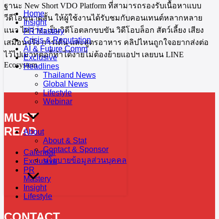
ฐานะ New Short VDO Platform ที่สามารถรองรับเนื้อหาแบบ
Home
วีดีโอขนาดสั้น ให้ผู้ใช้งานได้รับชมกับคอนเทนต์หลากหลาย
Insight
แนว ไม่ว่าจะเป็นวิดีโอตลกขบขัน วิดีโอบล็อก สัตว์เลี้ยง เสียง
PR Mastery
Crisis & Reputation
เสมือนจริง การเต้น และสูตรอาหาร คลิปไหนถูกใจอยากส่งต่อ
AI & Future Comm
ไว้ไปเมาท์ต่อก็ทำได้ง่ายไม่ต้องย้ายแอปฯ เลยบน LINE
Exclusive
Ecosystem
Headlines
Thailand News
Global News
Lifestyle
Webinar
MUST
READ
About
About & Stat
Contact & Sponsor
Calendar
นโยบายข้อมูลส่วนบุคคล
Exclusive
PR
Mastery
Insight
Lifestyle
CONTACT