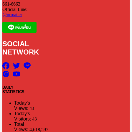
661-6663
Official Line:
@prmatter
SOCIAL
NETWORK
DAILY
STATISTICS
Today's
Views:
43
Today's
Visitors:
43
Total
Views:
4,618,597