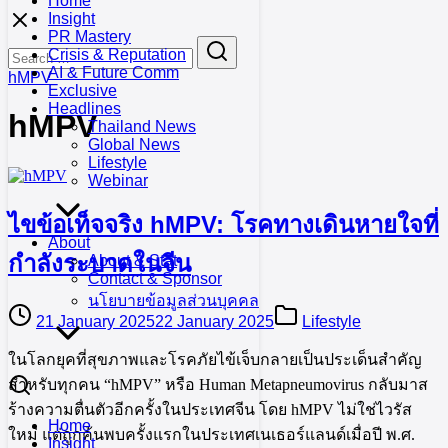
Home
Skip
Insight
to
PR Mastery
Search
Search
content
Crisis & Reputation
for:
AI & Future Comm
hMPV
Exclusive
Headlines
hMPV
Thailand News
Global News
Lifestyle
Webinar
ไขข้อเท็จจริง hMPV: โรคทางเดินหายใจที่
About
กำลังระบาดในจีน
About & Stat
Contact & Sponsor
นโยบายข้อมูลส่วนบุคคล
21 January 2025
22 January 2025
Lifestyle
ในโลกยุคที่สุขภาพและโรคภัยไข้เจ็บกลายเป็นประเด็นสำคัญ
สำหรับทุกคน “hMPV” หรือ Human Metapneumovirus กลับมาส
ร้างความตื่นตัวอีกครั้งในประเทศจีน โดย hMPV ไม่ใช่ไวรัส
Home
ใหม่ แต่ถูกค้นพบครั้งแรกในประเทศเนเธอร์แลนด์เมื่อปี พ.ศ.
Insight