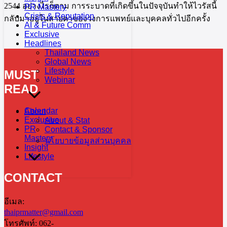
2544 อย่างไรก็ตาม การระบาดที่เกิดขึ้นในปัจจุบันทำให้ไวรัสนี้
PR Mastery
Crisis & Reputation
กลับมาอยู่ในสายตาของวงการแพทย์และบุคคลทั่วไปอีกครั้ง
AI & Future Comm
Exclusive
Headlines
Thailand News
Global News
Lifestyle
MUST
Webinar
READ
Calendar
About
Exclusive
About & Stat
PR
Contact & Sponsor
Mastery
นโยบายข้อมูลส่วนบุคคล
Insight
Lifestyle
CONTACT
อีเมล:
thaiprmatter@gmail.com
โทรศัพท์: 062-