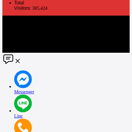
Total
Visitors:
385,424
The information in this social media and website are provided on an
"as is" basis. PR Matter reserves the right, at its own discretion, to
change or modify any of the information and terms contained herein
without notice. PR Matter disclaims any and all liability for any
direct or indirect claims or damages that may result from the use
thereof. ©2021 PR Matter by Market-Comms Co.,Ltd., All rights
reserved.
Messenger
Line