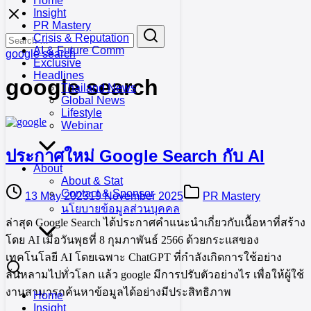
Home
Skip
Insight
to
PR Mastery
Search
Search
content
Crisis & Reputation
for:
AI & Future Comm
google search
Exclusive
Headlines
google search
Thailand News
Global News
Lifestyle
Webinar
ประกาศใหม่ Google Search กับ AI
About
About & Stat
Contact & Sponsor
13 May 2023
19 November 2025
PR Mastery
นโยบายข้อมูลส่วนบุคคล
ล่าสุด Google Search ได้ประกาศคำแนะนำเกี่ยวกับเนื้อหาที่สร้าง
โดย AI เมื่อวันพุธที่ 8 กุมภาพันธ์ 2566 ด้วยกระแสของ
เทคโนโลยี AI โดยเฉพาะ ChatGPT ที่กำลังเกิดการใช้อย่าง
ล้นหลามไปทั่วโลก แล้ว google มีการปรับตัวอย่างไร เพื่อให้ผู้ใช้
งานสามารถค้นหาข้อมูลได้อย่างมีประสิทธิภาพ
Home
Insight