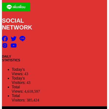
SOCIAL
NETWORK
DAILY
STATISTICS
Today's
Views:
43
Today's
Visitors:
43
Total
Views:
4,618,597
Total
Visitors:
385,424
The information in this social media and website are provided on an