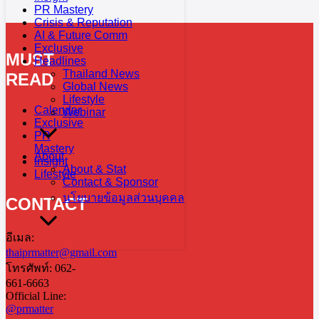
PR Mastery
Crisis & Reputation
AI & Future Comm
Exclusive
MUST
Headlines
Thailand News
READ
Global News
Lifestyle
Calendar
Webinar
Exclusive
PR
Mastery
About
Insight
About & Stat
Lifestyle
Contact & Sponsor
นโยบายข้อมูลส่วนบุคคล
CONTACT
อีเมล:
thaiprmatter@gmail.com
โทรศัพท์: 062-
661-6663
Official Line:
@prmatter