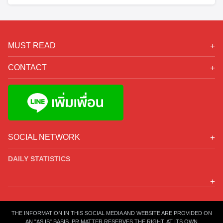
MUST READ
Calendar
CONTACT
Exclusive
อีเมล:
thaiprmatter@gmail.com
PR Mastery
โทรศัพท์: 062-661-6663
Insight
Official Line:
@prmatter
Search
Search
Lifestyle
for:
SOCIAL NETWORK
DAILY
STATISTICS
Today's Views:
0
Today's Visitors:
0
THE INFORMATION IN THIS SOCIAL MEDIA AND WEBSITE ARE PROVIDED ON
Total Views:
4,618,448
AN "AS IS" BASIS. PR MATTER RESERVES THE RIGHT, AT ITS OWN