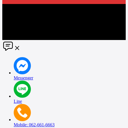
The information in this social media and website are provided on an
"as is" basis. PR Matter reserves the right, at its own discretion, to
change or modify any of the information and terms contained herein
without notice. PR Matter disclaims any and all liability for any
direct or indirect claims or damages that may result from the use
thereof. ©2021 PR Matter by Market-Comms Co.,Ltd., All rights
reserved.
Messenger
Line
Mobile: 062-661-6663