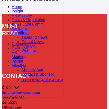
Home
Insight
PR Mastery
Crisis & Reputation
AI & Future Comm
MUST
Exclusive
READ
Headlines
Thailand News
Global News
Calendar
Lifestyle
Exclusive
Webinar
PR
Mastery
Insight
Lifestyle
About
About & Stat
Contact & Sponsor
CONTACT
นโยบายข้อมูลส่วนบุคคล
อีเมล:
thaiprmatter@gmail.com
โทรศัพท์: 062-
661-6663
Official Line: