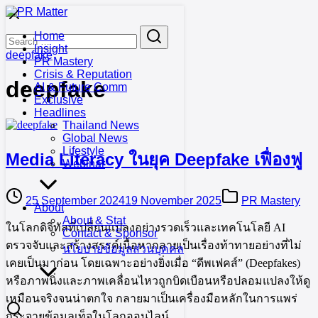
Skip
to
Search
Search
Home
content
for:
Insight
deepfake
PR Mastery
Crisis & Reputation
deepfake
AI & Future Comm
Exclusive
Headlines
Thailand News
Global News
Lifestyle
Media Literacy ในยุค Deepfake เฟื่องฟู
Webinar
25 September 2024
19 November 2025
PR Mastery
About
About & Stat
ในโลกดิจิทัลที่เปลี่ยนแปลงอย่างรวดเร็วและเทคโนโลยี AI
Contact & Sponsor
ตรวจจับและสร้างสรรค์เนื้อหากลายเป็นเรื่องท้าทายอย่างที่ไม่
นโยบายข้อมูลส่วนบุคคล
เคยเป็นมาก่อน โดยเฉพาะอย่างยิ่งเมื่อ “ดีพเฟคส์” (Deepfakes)
หรือภาพนิ่งและภาพเคลื่อนไหวถูกบิดเบือนหรือปลอมแปลงให้ดู
เหมือนจริงจนน่าตกใจ กลายมาเป็นเครื่องมือหลักในการแพร่
กระจายข้อมูลเท็จในโลกออนไลน์