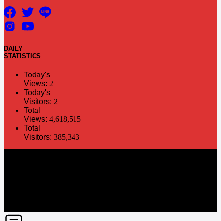
DAILY
STATISTICS
Today's
Views:
2
Today's
Visitors:
2
Total
Views:
4,618,515
Total
Visitors:
385,343
The information in this social media and website are provided on an
"as is" basis. PR Matter reserves the right, at its own discretion, to
change or modify any of the information and terms contained herein
without notice. PR Matter disclaims any and all liability for any
direct or indirect claims or damages that may result from the use
thereof. ©2021 PR Matter by Market-Comms Co.,Ltd., All rights
reserved.