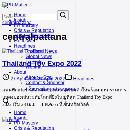
Skip
to
Search
Search
Home
content
for:
Insight
centralpattana
PR Mastery
Crisis & Reputation
centralpattana
AI & Future Comm
Exclusive
Headlines
Thailand News
Global News
Lifestyle
Thailand Toy Expo 2022
Webinar
About
About & Stat
27 April 2022
27 April 2022
Headlines
Contact & Sponsor
นโยบายข้อมูลส่วนบุคคล
แฟนฟิกเกอร์ นักสะสมของเล่น เตรียมตัวให้พร้อม มหกรรมการ
แสดงของเล่นระดับโลกที่ยิ่งใหญ่ที่สุด Thailand Toy Expo
2022 เริ่ม 28 เม.ย. – 1 พ.ค.65 ที่เซ็นทรัลเวิลด์
Home
Insight
PR Mastery
Crisis & Reputation