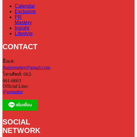
Calendar
Exclusive
PR
Mastery
Insight
Lifestyle
CONTACT
อีเมล:
thaiprmatter@gmail.com
โทรศัพท์: 062-
661-6663
Official Line:
@prmatter
SOCIAL
NETWORK