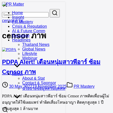
Skip
to
Search
Search
Home
content
for:
Insight
censor ภาพ
PR Mastery
Crisis & Reputation
AI & Future Comm
censor ภาพ
Exclusive
Headlines
Thailand News
Global News
Lifestyle
Webinar
PDPA Alert! เตือนหนุ่มสาวพีอาร์ ซ้อม
Censor ภาพ
About
About & Stat
Contact & Sponsor
30 May 2022
19 November 2025
PR Mastery
นโยบายข้อมูลส่วนบุคคล
PDPA Alert! เตือนหนุ่มสาวพีอาร์ ซ้อม Censor ภาพติดเพื่อนผู้ไม่
อนุญาตให้ใช้เผยแพร่ ทำผิดเสี่ยงโทษอาญา ติดคุกสูงสุด 1 ปี
ปรับสูงสุด 1 ล้านบาท