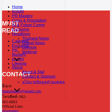
Home
Insight
PR Mastery
Crisis & Reputation
MUST
AI & Future Comm
READ
Exclusive
Headlines
Thailand News
Calendar
Global News
Exclusive
Lifestyle
PR
Webinar
Mastery
Insight
Lifestyle
About
About & Stat
CONTACT
Contact & Sponsor
นโยบายข้อมูลส่วนบุคคล
อีเมล:
thaiprmatter@gmail.com
โทรศัพท์: 062-
661-6663
Official Line:
@prmatter