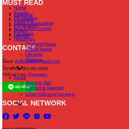
MUST READ
Home
Insight
Calendar
PR Mastery
Exclusive
Crisis & Reputation
PR Mastery
AI & Future Comm
Insight
Exclusive
Lifestyle
Headlines
Thailand News
CONTACT
Global News
Lifestyle
Webinar
อีเมล:
thaiprmatter@gmail.com
โทรศัพท์: 062-661-6663
Official Line:
@prmatter
About
About & Stat
Contact & Sponsor
นโยบายข้อมูลส่วนบุคคล
SOCIAL NETWORK