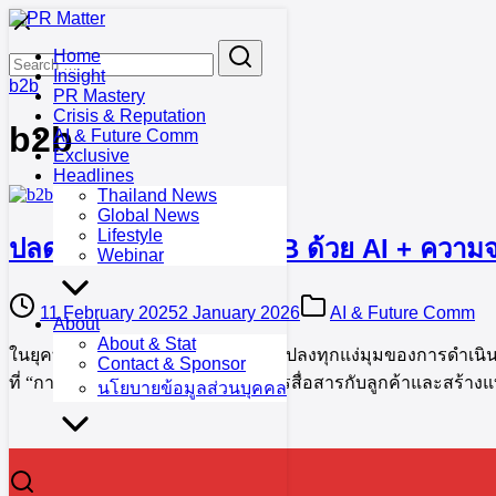
Skip
to
Search
Search
Home
content
for:
Insight
b2b
PR Mastery
Crisis & Reputation
b2b
AI & Future Comm
Exclusive
Headlines
Thailand News
Global News
Lifestyle
ปลดล็อกพลังแบรนด์ B2B ด้วย AI + ความจร
Webinar
11 February 2025
2 January 2026
AI & Future Comm
About
About & Stat
ในยุคที่เทคโนโลยี AI เข้ามาเปลี่ยนแปลงทุกแง่มุมของการดำเนินธ
Contact & Sponsor
ที่ “การรักษาความเป็นมนุษย์” ในการสื่อสารกับลูกค้าและสร้างแบร
นโยบายข้อมูลส่วนบุคคล