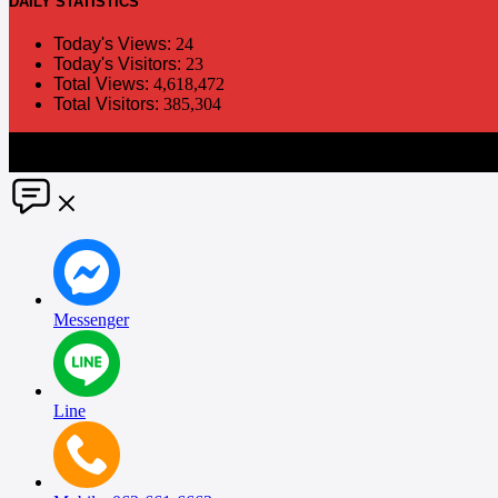
DAILY
STATISTICS
Today's Views:
24
Today's Visitors:
23
Total Views:
4,618,472
Total Visitors:
385,304
The information in this social media and website are provided on an "a
without notice. PR Matter disclaims any and all liability for any dir
Messenger
Line