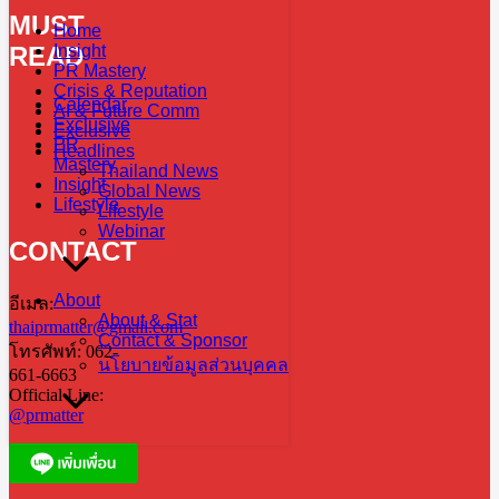
MUST
Home
READ
Insight
PR Mastery
Crisis & Reputation
Calendar
AI & Future Comm
Exclusive
Exclusive
PR
Headlines
Mastery
Thailand News
Insight
Global News
Lifestyle
Lifestyle
Webinar
CONTACT
About
อีเมล:
About & Stat
thaiprmatter@gmail.com
Contact & Sponsor
โทรศัพท์: 062-
นโยบายข้อมูลส่วนบุคคล
661-6663
Official Line:
@prmatter