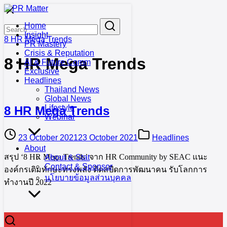
Skip
to
Search
Search
Home
content
for:
Insight
8 HR Mega Trends
PR Mastery
Crisis & Reputation
8 HR Mega Trends
AI & Future Comm
Exclusive
Headlines
Thailand News
Global News
Lifestyle
8 HR Mega Trends
Webinar
23 October 2021
23 October 2021
Headlines
About
สรุป ‘8 HR Mega Trends’ จาก HR Community by SEAC แนะ
About & Stat
Contact & Sponsor
องค์กรเติมทักษะทรงพลัง ติดสปีดการพัฒนาคน รับโลกการ
นโยบายข้อมูลส่วนบุคคล
ทำงานปี 2022