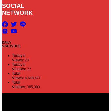
SOCIAL
NETWORK
DAILY
STATISTICS
Today's
Views:
23
Today's
Visitors:
22
Total
Views:
4,618,471
Total
Visitors:
385,303
The information in this social media and website are provided on an
"as is" basis. PR Matter reserves the right, at its own discretion, to
change or modify any of the information and terms contained herein
without notice. PR Matter disclaims any and all liability for any