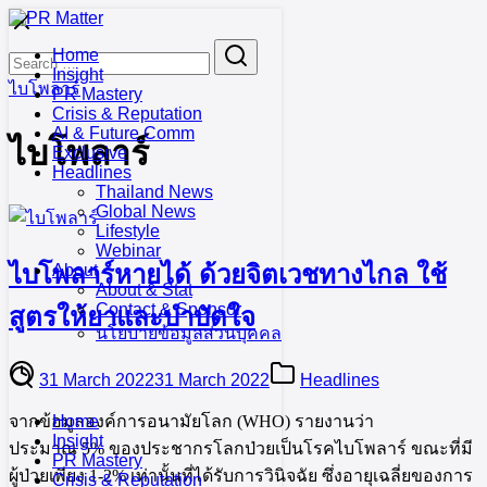
Skip
to
Search
Search
Home
content
for:
Insight
ไบโพลาร์
PR Mastery
Crisis & Reputation
AI & Future Comm
ไบโพลาร์
Exclusive
Headlines
Thailand News
Global News
Lifestyle
Webinar
ไบโพลาร์หายได้ ด้วยจิตเวชทางไกล ใช้
About
About & Stat
Contact & Sponsor
สูตรให้ยาและบำบัดใจ
นโยบายข้อมูลส่วนบุคคล
31 March 2022
31 March 2022
Headlines
จากข้อมูลองค์การอนามัยโลก (WHO) รายงานว่า
Home
Insight
ประมาณ 5% ของประชากรโลกป่วยเป็นโรคไบโพลาร์ ขณะที่มี
PR Mastery
ผู้ป่วยเพียง 1-2% เท่านั้นที่ได้รับการวินิจฉัย ซึ่งอายุเฉลี่ยของการ
Crisis & Reputation