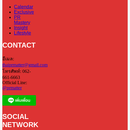
Calendar
Exclusive
PR
Mastery
Insight
Lifestyle
CONTACT
อีเมล:
thaiprmatter@gmail.com
โทรศัพท์: 062-
661-6663
Official Line:
@prmatter
SOCIAL
NETWORK