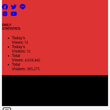
DAILY
STATISTICS
Today's
Views:
51
Today's
Visitors:
51
Total
Views:
4,618,442
Total
Visitors:
385,275
The information in this social media and website are provided on an
"as is" basis. PR Matter reserves the right, at its own discretion, to
change or modify any of the information and terms contained herein
without notice. PR Matter disclaims any and all liability for any
direct or indirect claims or damages that may result from the use
thereof. ©2021 PR Matter by Market-Comms Co.,Ltd., All rights
reserved.