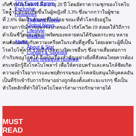
AI & Future Comm
เกิดโรคไบโพลาร์ คือ อายุ 20 ปี โดยอัตราความชุกของโรคไบ
Exclusive
โพลาร์ มักจะเกิดขึ้นในผู้หญิงที่ 3.3% ซึ่งมากกว่าในผู้ชาย
Headlines
ที่ 2.6% นับเป็นตัวเลขที่ไม่น้อย ขณะที่ทั่วโลกยังอยู่ใน
Thailand News
Global News
สถานการณ์การแพร่ระบาดของไวรัสโควิด-19 ส่งผลให้วิถีการ
Lifestyle
ดำเนินชีวิตและสุขภาพจิตของหลายคนได้รับผลกระทบ หลาย
Webinar
About
คนต้องเผชิญกับความเครียดในระดับที่สูงขึ้น โดยเฉพาะผู้ที่เป็น
About & Stat
โรคไบโพลาร์ รวมถึงโรคทางจิตเวชอื่นๆ ซึ่งอาจเสี่ยงต่อการ
Contact & Sponsor
กำเริบของโรคได้ จึงเป็นเรื่องสำคัญอย่างยิ่งที่สังคมไทยควรต้อง
นโยบายข้อมูลส่วนบุคคล
ตระหนักรู้ถึงโรคไบโพลาร์ เพื่อให้ครอบครัวและคนใกล้ชิดเกิด
ความเข้าใจอาการและพฤติกรรมของโรคสนับสนุนให้บุคคลอัน
เป็นที่รักเข้ารับการรักษาอย่างถูกต้องตั้งแต่ระยะแรกๆ ซึ่งเป็น
หัวใจหลักที่ทำให้โรคไบโพลาร์สามารถรักษาหายได้
MUST
READ