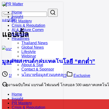
Skip
to
Search
Search
Home
content
for:
Insight
แอปเปิ้ล
PR Mastery
Crisis & Reputation
AI & Future Comm
แอปเปิ้ล
Exclusive
Headlines
Thailand News
Global News
Lifestyle
Webinar
มูลค่าแบรนด์กลุ่มเทคโนโลยี “ตกต่ำ”
About
About & Stat
Contact & Sponsor
นโยบายข้อมูลส่วนบุคคล
19 January 2023
19 January 2023
Exclusive
รายงานฉบับใหม่ แบรนด์ ไฟแนนซ์ โกลบอล 500 เผยภาคเทคโนโลย
Home
Insight
PR Mastery
Crisis & Reputation