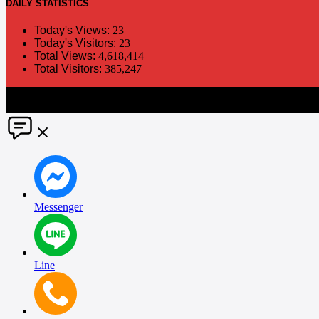
DAILY
STATISTICS
Today's Views:
23
Today's Visitors:
23
Total Views:
4,618,414
Total Visitors:
385,247
The information in this social media and website are provided on an "a
without notice. PR Matter disclaims any and all liability for any dir
Messenger
Line