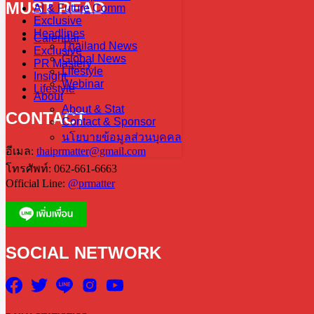
MUST READ
AI & Future Comm
Exclusive
Headlines
Calendar
Thailand News
Exclusive
Global News
PR Mastery
Lifestyle
Insight
Webinar
Lifestyle
About
About & Stat
CONTACT
Contact & Sponsor
นโยบายข้อมูลส่วนบุคคล
อีเมล:
thaiprmatter@gmail.com
โทรศัพท์: 062-661-6663
Official Line:
@prmatter
SOCIAL NETWORK