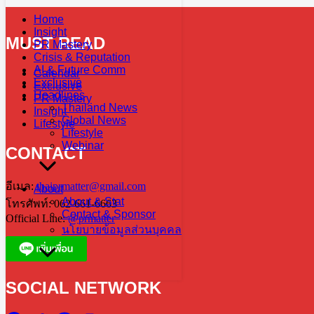
Home
Insight
MUST READ
PR Mastery
Crisis & Reputation
AI & Future Comm
Calendar
Exclusive
Exclusive
Headlines
PR Mastery
Thailand News
Insight
Global News
Lifestyle
Lifestyle
Webinar
CONTACT
อีเมล:
thaiprmatter@gmail.com
About
About & Stat
โทรศัพท์: 062-661-6663
Contact & Sponsor
Official Line:
@prmatter
นโยบายข้อมูลส่วนบุคคล
SOCIAL NETWORK