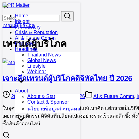
Skip
to
Search
Search
Home
content
for:
Insight
เทรนด์ผู้บริโภค
PR Mastery
Crisis & Reputation
AI & Future Comm
เทรนด์ผู้บริโภค
Exclusive
Headlines
Thailand News
Global News
Lifestyle
Webinar
เจาะลึกเทรนด์ผู้บริโภคดิจิทัลไทย ปี 2026
About
28 January 2026
30 January 2026
AI & Future Comm
,
I
About & Stat
Contact & Sponsor
ในยุคที่ ดิจิทัลทรานส์ฟอร์เมชัน ไม่ใช่แค่แนวคิด แต่กลายเป็นวิถ
นโยบายข้อมูลส่วนบุคคล
เผยภาพพฤติกรรมดิจิทัลที่เปลี่ยนแปลงอย่างรวดเร็วและลึกซึ้ง ทั้ง
ซื้อสินค้าออนไลน์