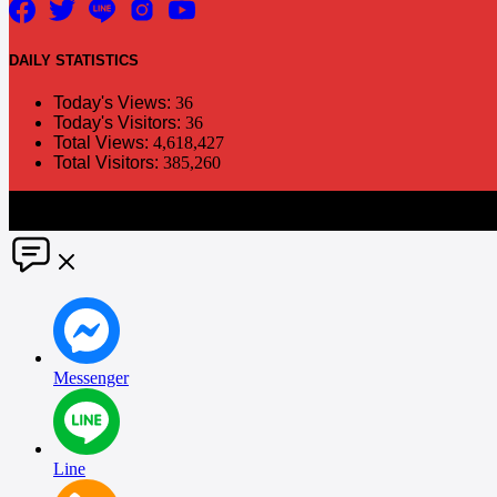
DAILY
STATISTICS
Today's Views:
36
Today's Visitors:
36
Total Views:
4,618,427
Total Visitors:
385,260
The information in this social media and website are provided on an "a
without notice. PR Matter disclaims any and all liability for any dir
Messenger
Line