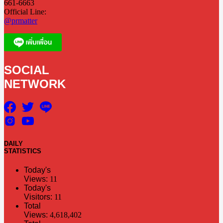
661-6663
Official Line:
@prmatter
SOCIAL
NETWORK
DAILY
STATISTICS
Today's
Views:
11
Today's
Visitors:
11
Total
Views:
4,618,402