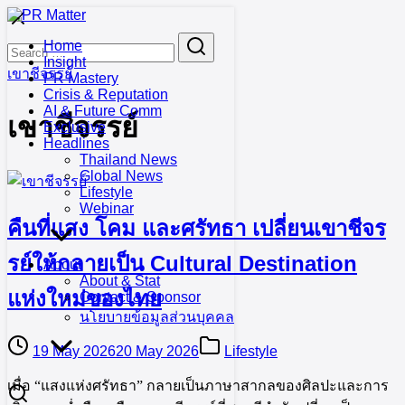
Skip
to
Search
Search
Home
content
for:
Insight
เขาชีจรรย์
PR Mastery
Crisis & Reputation
AI & Future Comm
เขาชีจรรย์
Exclusive
Headlines
Thailand News
Global News
Lifestyle
Webinar
คืนที่แสง โคม และศรัทธา เปลี่ยนเขาชีจร
รย์ให้กลายเป็น Cultural Destination
About
About & Stat
แห่งใหม่ของไทย
Contact & Sponsor
นโยบายข้อมูลส่วนบุคคล
19 May 2026
20 May 2026
Lifestyle
เมื่อ “แสงแห่งศรัทธา” กลายเป็นภาษาสากลของศิลปะและการ