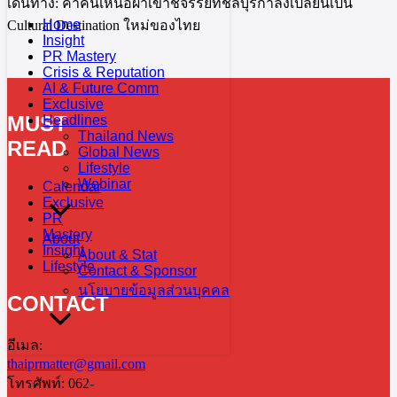
เดินทาง: ค่ำคืนเหนือผาเขาชีจรรย์ที่ชลบุรีกำลังเปลี่ยนเป็น
Home
Cultural Destination ใหม่ของไทย
Insight
PR Mastery
Crisis & Reputation
AI & Future Comm
Exclusive
MUST
Headlines
Thailand News
READ
Global News
Lifestyle
Webinar
Calendar
Exclusive
PR
Mastery
About
Insight
About & Stat
Lifestyle
Contact & Sponsor
นโยบายข้อมูลส่วนบุคคล
CONTACT
อีเมล:
thaiprmatter@gmail.com
โทรศัพท์: 062-