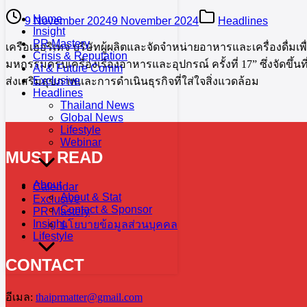
Home
9 November 2024
9 November 2024
Headlines
Insight
PR Mastery
เครือเฮอริเทจ บริษัทผู้ผลิตและจัดจำหน่ายอาหารและเครื่องดื่มเพื
Crisis & Reputation
มหกรรมครบเครื่องเรื่องอาหารและอุปกรณ์ ครั้งที่ 17” ซึ่งจัดขึ้
AI & Future Comm
Exclusive
ส่งเสริมสุขภาพและการดำเนินธุรกิจที่ใส่ใจสิ่งแวดล้อม
Headlines
Thailand News
Global News
Lifestyle
Webinar
MUST READ
About
Calendar
About & Stat
Exclusive
Contact & Sponsor
PR Mastery
Insight
นโยบายข้อมูลส่วนบุคคล
Lifestyle
CONTACT
อีเมล:
thaiprmatter@gmail.com