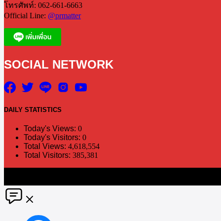
โทรศัพท์: 062-661-6663
Official Line:
@prmatter
SOCIAL NETWORK
DAILY
STATISTICS
Today's Views:
0
Today's Visitors:
0
Total Views:
4,618,554
Total Visitors:
385,381
The information in this social media and website are provided on an "a
without notice. PR Matter disclaims any and all liability for any dir