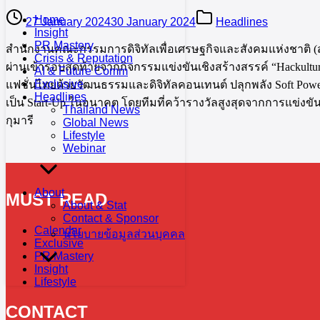
Home
27 January 2024
30 January 2024
Headlines
Insight
PR Mastery
สำนักงานคณะกรรมการดิจิทัลเพื่อเศรษฐกิจและสังคมแห่งชาติ (สดช
Crisis & Reputation
ผ่านเข้ารอบสุดท้ายจากกิจกรรมแข่งขันเชิงสร้างสรรค์ “Hackulture
AI & Future Comm
Exclusive
แฟชั่นไทยด้วยวัฒนธรรมและดิจิทัลคอนเทนต์ ปลุกพลัง Soft Powe
Headlines
เป็น Start-Up ในอนาคต โดยทีมที่คว้ารางวัลสูงสุดจากการแข่งข
Thailand News
กุมารี
Global News
Lifestyle
Webinar
About
MUST READ
About & Stat
Contact & Sponsor
Calendar
นโยบายข้อมูลส่วนบุคคล
Exclusive
PR Mastery
Insight
Lifestyle
CONTACT