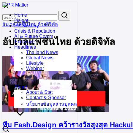
Skip
to
Search
Search
Home
content
for:
Insight
อัปเวลแฟชั่นไทย ด้วยดิจิทัล
PR Mastery
Crisis & Reputation
AI & Future Comm
อัปเวลแฟชั่นไทย ด้วยดิจิทัล
Exclusive
Headlines
Thailand News
Global News
Lifestyle
Webinar
About
About & Stat
Contact & Sponsor
นโยบายข้อมูลส่วนบุคคล
ทีม Fash.Design คว้ารางวัลสูงสุด Hacku