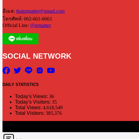
อีเมล:
thaiprmatter@gmail.com
โทรศัพท์: 062-661-6663
Official Line:
@prmatter
SOCIAL NETWORK
DAILY
STATISTICS
Today's Views:
36
Today's Visitors:
35
Total Views:
4,618,549
Total Visitors:
385,376
The information in this social media and website are provided on an "a
without notice. PR Matter disclaims any and all liability for any dir