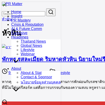
Skip
to
Search
Search
Home
content
for:
Insight
หัวหิน
PR Mastery
Crisis & Reputation
AI & Future Comm
หัวหิน
Exclusive
Headlines
Thailand News
Global News
Lifestyle
Webinar
พักหรู รสละเมียด ริมหาดหัวหิน นิยามใหม
About
9 June 2025
9 June 2025
Lifestyle
About & Stat
Contact & Sponsor
หากคุณกำลังมองหาที่พักริมทะเลที่ผสานการพักผ่อนกับรสชาติระดับ
นโยบายข้อมูลส่วนบุคคล
ที่นี่ไม่ใช่แค่รีสอร์ท แต่คือการบรรจบกันของความสงบ หรูหรา แ