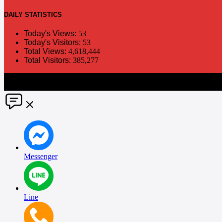
DAILY
STATISTICS
Today's Views:
53
Today's Visitors:
53
Total Views:
4,618,444
Total Visitors:
385,277
The information in this social media and website are provided on an "a
without notice. PR Matter disclaims any and all liability for any dir
Messenger
Line