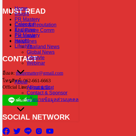
Home
MUST READ
Insight
PR Mastery
Calendar
Crisis & Reputation
Exclusive
AI & Future Comm
PR Mastery
Exclusive
Insight
Headlines
Lifestyle
Thailand News
Global News
CONTACT
Lifestyle
Webinar
อีเมล:
thaiprmatter@gmail.com
โทรศัพท์: 062-661-6663
About
Official Line:
@prmatter
About & Stat
Contact & Sponsor
นโยบายข้อมูลส่วนบุคคล
SOCIAL NETWORK