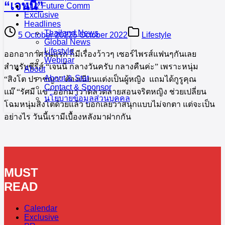
“เจนนี่”
AI & Future Comm
Exclusive
Headlines
Thailand News
5 October 2022
5 October 2022
Lifestyle
Global News
Lifestyle
ออกอากาศวันแรก ก็มีเรื่องว้าวๆ เซอร์ไพรส์แฟนๆกันเลย
Webinar
สำหรับซีรีส์ “เจนนี่ กลางวันครับ กลางคืนค่ะ” เพราะหนุ่ม
About
About & Stat
“สิงโต ปราชญา” ต้องเนียนแต่งเป็นผู้หญิง แถมได้กูรูคุณ
Contact & Sponsor
แม๊ “รัศมี แข” ออกมาวาดลวดลายสอนจริตหญิง ช่วยเปลี่ยน
นโยบายข้อมูลส่วนบุคคล
โฉมหนุ่มสิงโตด้วยแล้ว บอกเลยว่าสนุกแบบไม่จกตา แต่จะเป็น
อย่างไร วันนี้เรามีเบื้องหลังมาฝากกัน
MUST
READ
Calendar
Exclusive