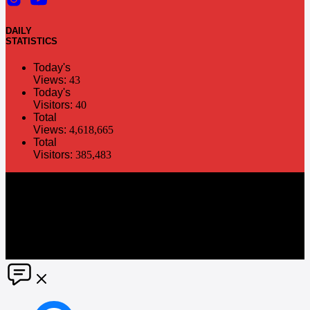
DAILY
STATISTICS
Today's
Views:
43
Today's
Visitors:
40
Total
Views:
4,618,665
Total
Visitors:
385,483
The information in this social media and website are provided on an
"as is" basis. PR Matter reserves the right, at its own discretion, to
change or modify any of the information and terms contained herein
without notice. PR Matter disclaims any and all liability for any
direct or indirect claims or damages that may result from the use
thereof. ©2021 PR Matter by Market-Comms Co.,Ltd., All rights
reserved.