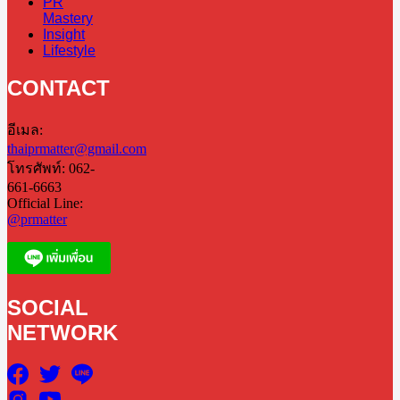
PR
Mastery
Insight
Lifestyle
CONTACT
อีเมล:
thaiprmatter@gmail.com
โทรศัพท์: 062-
661-6663
Official Line:
@prmatter
SOCIAL
NETWORK