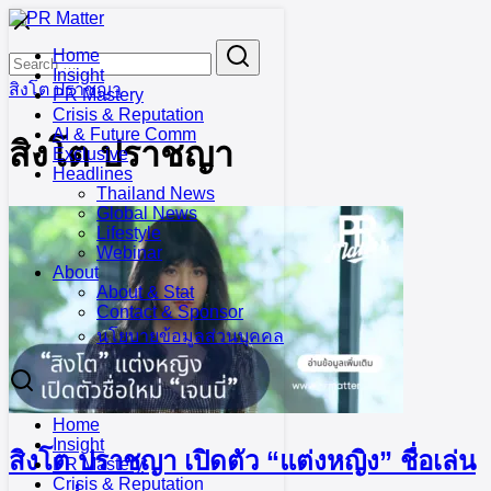
Skip
to
Search
Search
Home
content
for:
Insight
สิงโต ปราชญา
PR Mastery
Crisis & Reputation
AI & Future Comm
สิงโต ปราชญา
Exclusive
Headlines
Thailand News
Global News
Lifestyle
Webinar
About
About & Stat
Contact & Sponsor
นโยบายข้อมูลส่วนบุคคล
Home
Insight
สิงโต ปราชญา เปิดตัว “แต่งหญิง” ชื่อเล่น
PR Mastery
Crisis & Reputation