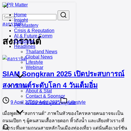
Skip
to
Search
Search
Home
content
for:
Insight
สงกรานต์
PR Mastery
Crisis & Reputation
AI & Future Comm
สงกรานต์
Exclusive
Headlines
Thailand News
Global News
Lifestyle
Webinar
SIAM Songkran 2025 เปิดประสบการณ์
สงกรานต์ระดับโลก 4 วันเต็มอิ่ม
About
About & Stat
Contact & Sponsor
9 April 2025
9 April 2025
Lifestyle
นโยบายข้อมูลส่วนบุคคล
เมื่อพูดถึง “สงกรานต์” ภาพในหัวของใครหลายคนอาจจะเป็น
ถนนเปียก ๆ ผู้คนสวมเสื้อลายดอก หิ้วถังน้ำ และเสียงหัวเราะที่
ดังกระหึ่มตามถนนสายหลักในเมืองท่องเที่ยว แต่นั่นคือเวอร์ชัน