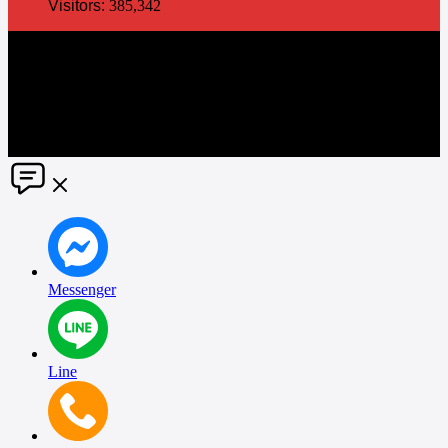
Visitors:
385,342
The information in this social media and website are provided on an
"as is" basis. PR Matter reserves the right, at its own discretion, to
change or modify any of the information and terms contained herein
without notice. PR Matter disclaims any and all liability for any
direct or indirect claims or damages that may result from the use
thereof. ©2021 PR Matter by Market-Comms Co.,Ltd., All rights
reserved.
Messenger
Line