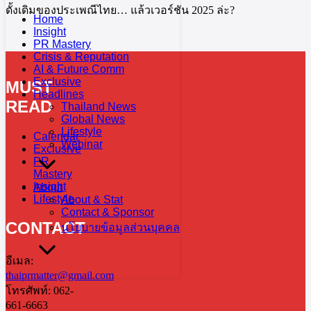
ดั้งเดิมของประเพณีไทย… แล้วเวอร์ชัน 2025 ล่ะ?
Home
Insight
PR Mastery
Crisis & Reputation
AI & Future Comm
Exclusive
MUST
Headlines
READ
Thailand News
Global News
Lifestyle
Calendar
Webinar
Exclusive
PR
Mastery
Insight
About
Lifestyle
About & Stat
Contact & Sponsor
CONTACT
นโยบายข้อมูลส่วนบุคคล
อีเมล:
thaiprmatter@gmail.com
โทรศัพท์: 062-
661-6663