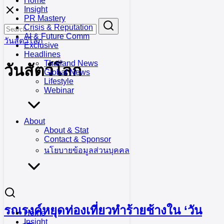
Home
Skip
Insight
to
PR Mastery
Search
Search
content
Crisis & Reputation
for:
AI & Future Comm
วันสัตว์โลก
Exclusive
Headlines
Thailand News
วันสัตว์โลก
Global News
Lifestyle
Webinar
About
About & Stat
Contact & Sponsor
นโยบายข้อมูลส่วนบุคคล
รณรงค์หยุดท่องเที่ยวทำร้ายช้างใน ‘วัน
Home
Insight