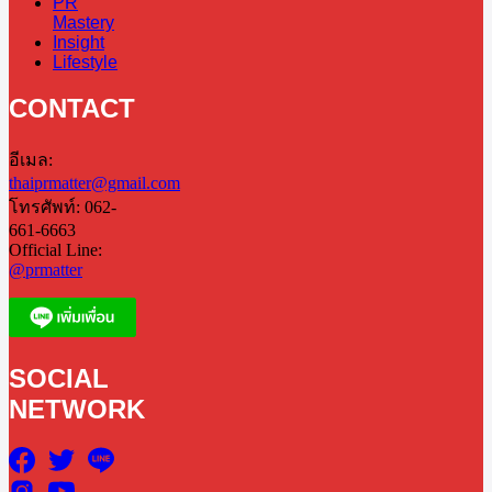
PR
Mastery
Insight
Lifestyle
CONTACT
อีเมล:
thaiprmatter@gmail.com
โทรศัพท์: 062-
661-6663
Official Line:
@prmatter
SOCIAL
NETWORK