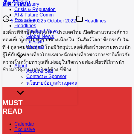
สัตว์โลก’
PR Mastery
Crisis & Reputation
AI & Future Comm
Exclusive
5 October 2022
5 October 2022
Headlines
Headlines
Thailand News
องค์กรพิทักษ์สัตว์แห่งโลก ประเทศไทย เปิดตัวงานรณรงค์การ
Global News
ท่องเที่ยวแบบไม่ทำร้ายช้างเนื่องใน ‘วันสัตว์โลก’ ซึ่งตรงกับวัน
Lifestyle
ที่ 4 ตุลาคมของทุกปี โดยมีวัตถุประสงค์เพื่อสร้างความตระหนัก
Webinar
รู้ให้กับนักท่องเที่ยวโดยเฉพาะนักท่องเที่ยวชาวต่างชาติเกี่ยวกับ
ความโหดร้ายทารุณที่แฝงอยู่ในกิจกรรมท่องเที่ยวที่มีการนำ
About
ช้างมาใช้งาน เช่น โชว์ช้าง ขี่ช้าง
About & Stat
Contact & Sponsor
นโยบายข้อมูลส่วนบุคคล
MUST
READ
Calendar
Exclusive