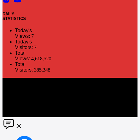
DAILY
STATISTICS
Today's
Views:
7
Today's
Visitors:
7
Total
Views:
4,618,520
Total
Visitors:
385,348
The information in this social media and website are provided on an
"as is" basis. PR Matter reserves the right, at its own discretion, to
change or modify any of the information and terms contained herein
without notice. PR Matter disclaims any and all liability for any
direct or indirect claims or damages that may result from the use
thereof. ©2021 PR Matter by Market-Comms Co.,Ltd., All rights
reserved.