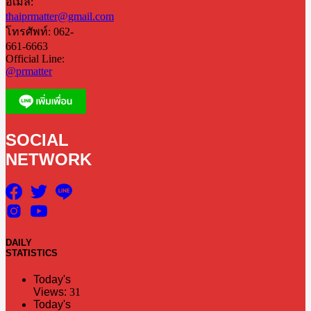
อีเมล:
thaiprmatter@gmail.com
โทรศัพท์: 062-
661-6663
Official Line:
@prmatter
SOCIAL
NETWORK
DAILY
STATISTICS
Today's
Views:
31
Today's