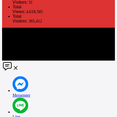
Visitors:
31
Total
Views:
4,618,585
Total
Visitors:
385,412
The information in this social media and website are provided on an
"as is" basis. PR Matter reserves the right, at its own discretion, to
change or modify any of the information and terms contained herein
without notice. PR Matter disclaims any and all liability for any
direct or indirect claims or damages that may result from the use
thereof. ©2021 PR Matter by Market-Comms Co.,Ltd., All rights
reserved.
Messenger
Line