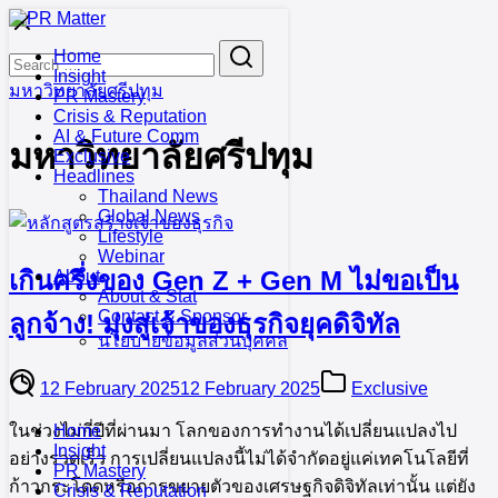
Skip
to
Search
Search
Home
content
for:
Insight
มหาวิทยาลัยศรีปทุม
PR Mastery
Crisis & Reputation
AI & Future Comm
มหาวิทยาลัยศรีปทุม
Exclusive
Headlines
Thailand News
Global News
Lifestyle
Webinar
เกินครึ่งของ Gen Z + Gen M ไม่ขอเป็น
About
About & Stat
Contact & Sponsor
ลูกจ้าง! มุ่งสู่เจ้าของธุรกิจยุคดิจิทัล
นโยบายข้อมูลส่วนบุคคล
12 February 2025
12 February 2025
Exclusive
ในช่วงไม่กี่ปีที่ผ่านมา โลกของการทำงานได้เปลี่ยนแปลงไป
Home
Insight
อย่างรวดเร็ว การเปลี่ยนแปลงนี้ไม่ได้จำกัดอยู่แค่เทคโนโลยีที่
PR Mastery
ก้าวกระโดดหรือการขยายตัวของเศรษฐกิจดิจิทัลเท่านั้น แต่ยัง
Crisis & Reputation