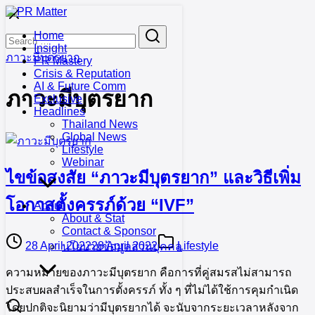
Skip
to
Search
Search
Home
content
for:
Insight
ภาวะมีบุตรยาก
PR Mastery
Crisis & Reputation
AI & Future Comm
ภาวะมีบุตรยาก
Exclusive
Headlines
Thailand News
Global News
Lifestyle
Webinar
ไขข้อสงสัย “ภาวะมีบุตรยาก” และวิธีเพิ่ม
โอกาสตั้งครรภ์ด้วย “IVF”
About
About & Stat
Contact & Sponsor
28 April 2022
28 April 2022
Lifestyle
นโยบายข้อมูลส่วนบุคคล
ความหมายของภาวะมีบุตรยาก คือการที่คู่สมรสไม่สามารถ
ประสบผลสำเร็จในการตั้งครรภ์ ทั้ง ๆ ที่ไม่ได้ใช้การคุมกำเนิด
โดยปกติจะนิยามว่ามีบุตรยากได้ จะนับจากระยะเวลาหลังจาก