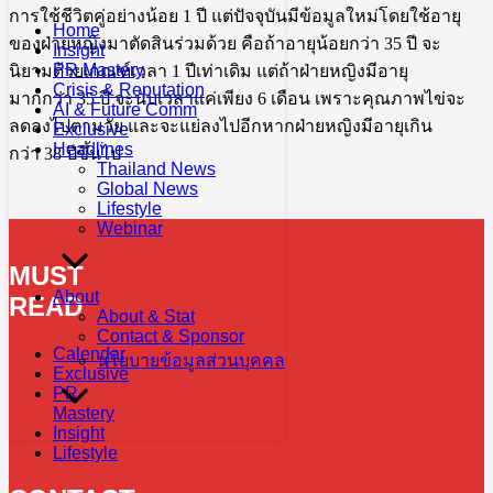
การใช้ชีวิตคู่อย่างน้อย 1 ปี แต่ปัจจุบันมีข้อมูลใหม่โดยใช้อายุ
Home
ของฝ่ายหญิงมาตัดสินร่วมด้วย คือถ้าอายุน้อยกว่า 35 ปี จะ
Insight
PR Mastery
นิยามด้วยเกณฑ์เวลา 1 ปีเท่าเดิม แต่ถ้าฝ่ายหญิงมีอายุ
Crisis & Reputation
มากกว่า 35 ปี จะนับเวลาแค่เพียง 6 เดือน เพราะคุณภาพไข่จะ
AI & Future Comm
ลดลงไปตามวัย และจะแย่ลงไปอีกหากฝ่ายหญิงมีอายุเกิน
Exclusive
Headlines
กว่า 38 ปีขึ้นไป
Thailand News
Global News
Lifestyle
Webinar
MUST
About
READ
About & Stat
Contact & Sponsor
Calendar
นโยบายข้อมูลส่วนบุคคล
Exclusive
PR
Mastery
Insight
Lifestyle