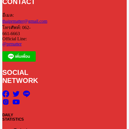
CONTACT
อีเมล:
thaiprmatter@gmail.com
โทรศัพท์: 062-
661-6663
Official Line:
@prmatter
SOCIAL
NETWORK
DAILY
STATISTICS