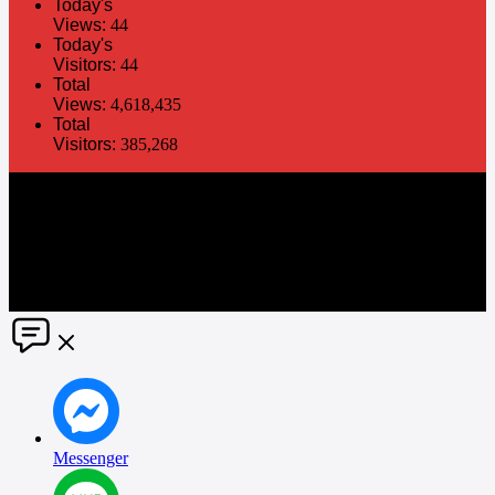
Today's
Views:
44
Today's
Visitors:
44
Total
Views:
4,618,435
Total
Visitors:
385,268
The information in this social media and website are provided on an
"as is" basis. PR Matter reserves the right, at its own discretion, to
change or modify any of the information and terms contained herein
without notice. PR Matter disclaims any and all liability for any
direct or indirect claims or damages that may result from the use
thereof. ©2021 PR Matter by Market-Comms Co.,Ltd., All rights
reserved.
Messenger