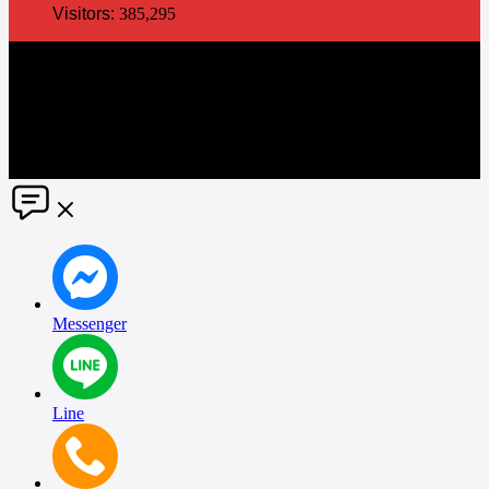
Visitors:
385,295
The information in this social media and website are provided on an
"as is" basis. PR Matter reserves the right, at its own discretion, to
change or modify any of the information and terms contained herein
without notice. PR Matter disclaims any and all liability for any
direct or indirect claims or damages that may result from the use
thereof. ©2021 PR Matter by Market-Comms Co.,Ltd., All rights
reserved.
Messenger
Line