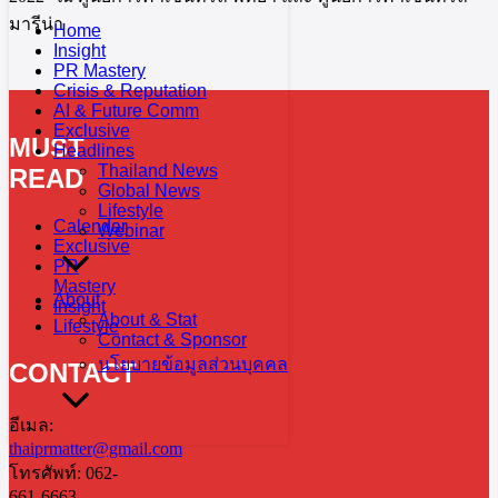
มารีน่า
Home
Insight
PR Mastery
Crisis & Reputation
AI & Future Comm
Exclusive
MUST
Headlines
Thailand News
READ
Global News
Lifestyle
Calendar
Webinar
Exclusive
PR
Mastery
About
Insight
About & Stat
Lifestyle
Contact & Sponsor
นโยบายข้อมูลส่วนบุคคล
CONTACT
อีเมล:
thaiprmatter@gmail.com
โทรศัพท์: 062-
661-6663