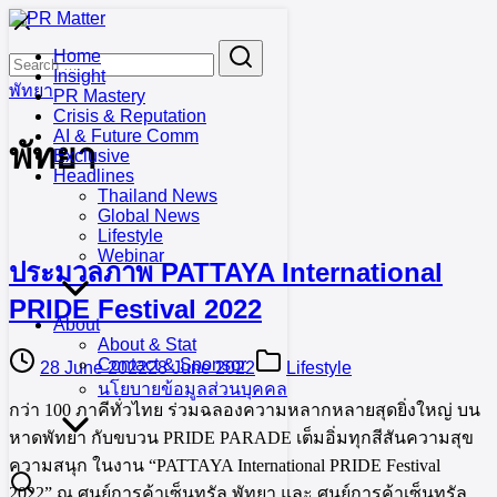
Skip
to
Search
Search
Home
content
for:
Insight
พัทยา
PR Mastery
Crisis & Reputation
AI & Future Comm
พัทยา
Exclusive
Headlines
Thailand News
Global News
Lifestyle
Webinar
ประมวลภาพ PATTAYA International
PRIDE Festival 2022
About
About & Stat
Contact & Sponsor
28 June 2022
28 June 2022
Lifestyle
นโยบายข้อมูลส่วนบุคคล
กว่า 100 ภาคีทั่วไทย ร่วมฉลองความหลากหลายสุดยิ่งใหญ่ บน
หาดพัทยา กับขบวน PRIDE PARADE เต็มอิ่มทุกสีสันความสุข
ความสนุก ในงาน “PATTAYA International PRIDE Festival
2022” ณ ศูนย์การค้าเซ็นทรัล พัทยา และ ศูนย์การค้าเซ็นทรัล